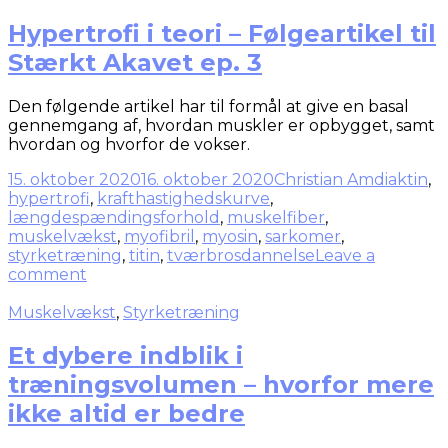
Hypertrofi i teori – Følgeartikel til
Stærkt Akavet ep. 3
Den følgende artikel har til formål at give en basal
gennemgang af, hvordan muskler er opbygget, samt
hvordan og hvorfor de vokser.
15. oktober 2020
16. oktober 2020
Christian Amdi
aktin
,
hypertrofi
,
krafthastighedskurve
,
længdespændingsforhold
,
muskelfiber
,
muskelvækst
,
myofibril
,
myosin
,
sarkomer
,
styrketræning
,
titin
,
tværbrosdannelse
Leave a
comment
Muskelvækst
,
Styrketræning
Et dybere indblik i
træningsvolumen – hvorfor mere
ikke altid er bedre