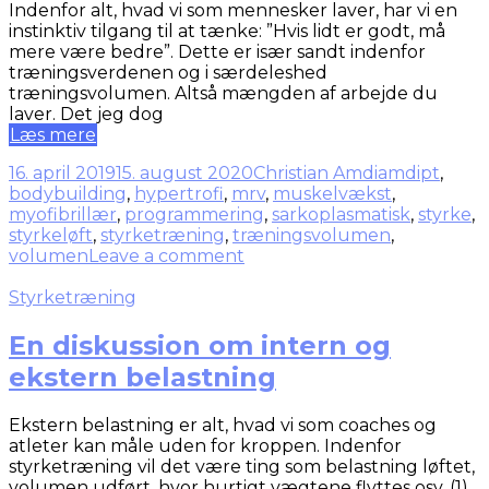
Indenfor alt, hvad vi som mennesker laver, har vi en
instinktiv tilgang til at tænke: ”Hvis lidt er godt, må
mere være bedre”. Dette er især sandt indenfor
træningsverdenen og i særdeleshed
træningsvolumen. Altså mængden af arbejde du
laver. Det jeg dog
Læs mere
16. april 2019
15. august 2020
Christian Amdi
amdipt
,
bodybuilding
,
hypertrofi
,
mrv
,
muskelvækst
,
myofibrillær
,
programmering
,
sarkoplasmatisk
,
styrke
,
styrkeløft
,
styrketræning
,
træningsvolumen
,
volumen
Leave a comment
Styrketræning
En diskussion om intern og
ekstern belastning
Ekstern belastning er alt, hvad vi som coaches og
atleter kan måle uden for kroppen. Indenfor
styrketræning vil det være ting som belastning løftet,
volumen udført, hvor hurtigt vægtene flyttes osv. (1).