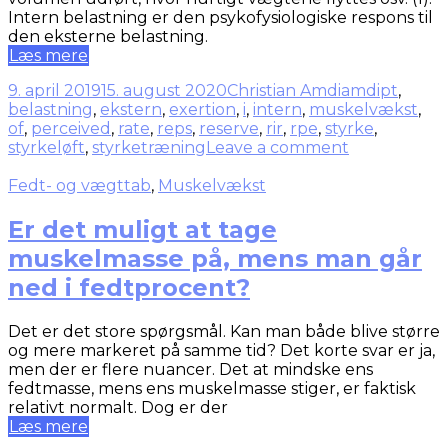
Intern belastning er den psykofysiologiske respons til
den eksterne belastning.
Læs mere
9. april 2019
15. august 2020
Christian Amdi
amdipt
,
belastning
,
ekstern
,
exertion
,
i
,
intern
,
muskelvækst
,
of
,
perceived
,
rate
,
reps
,
reserve
,
rir
,
rpe
,
styrke
,
styrkeløft
,
styrketræning
Leave a comment
Fedt- og vægttab
,
Muskelvækst
Er det muligt at tage
muskelmasse på, mens man går
ned i fedtprocent?
Det er det store spørgsmål. Kan man både blive større
og mere markeret på samme tid? Det korte svar er ja,
men der er flere nuancer. Det at mindske ens
fedtmasse, mens ens muskelmasse stiger, er faktisk
relativt normalt. Dog er der
Læs mere