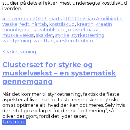
studier på dets effekter, mest undersøgte kosttilskud
i verden.
4. november 2021
3. marts 2022
Christian Amdi
binder
væske
,
fedt
,
hårtab
,
kosttilskud
,
kreatin
,
kreatin
monohydrat
,
kreatintilskud
,
muskelmasse
,
muskelvækst
,
skaldet
,
styrke
,
styrketræning
,
vægtøgning
,
vægttab
,
væskeretention
Styrketræning
Clustersæt for styrke og
muskelvækst – en systematisk
gennemgang
Når det kommer til styrketræning, faktisk de fleste
aspekter af livet, har de fleste mennesker et ønske
om at optimere alt, hvad der kan optimeres. Selv hvis
der intet grundlag er for denne ”optimering”, så
bliver det gjort, fordi det lyder sexet,
Læs mere