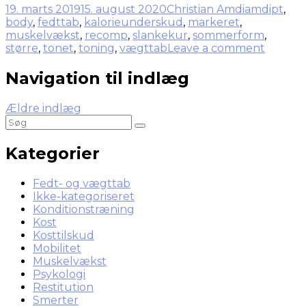
19. marts 2019
15. august 2020
Christian Amdi
amdipt
,
body
,
fedttab
,
kalorieunderskud
,
markeret
,
muskelvækst
,
recomp
,
slankekur
,
sommerform
,
større
,
tonet
,
toning
,
vægttab
Leave a comment
Navigation til indlæg
Ældre indlæg
Kategorier
Fedt- og vægttab
Ikke-kategoriseret
Konditionstræning
Kost
Kosttilskud
Mobilitet
Muskelvækst
Psykologi
Restitution
Smerter