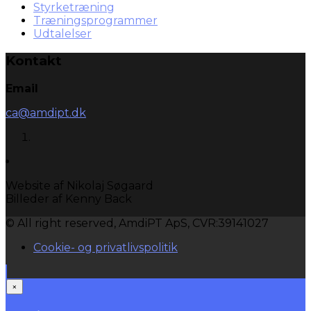
Styrketræning
Træningsprogrammer
Udtalelser
Kontakt
Email
ca@amdipt.dk
Website af Nikolaj Søgaard
Billeder af Kenny Back
© All right reserved, AmdiPT ApS, CVR:39141027
Cookie- og privatlivspolitik
×