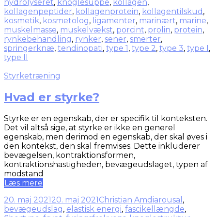
hydrolyseret
,
knoglesuppe
,
kollagen
,
kollagenpeptider
,
kollagenprotein
,
kollagentilskud
,
kosmetik
,
kosmetolog
,
ligamenter
,
marinært
,
marine
,
muskelmasse
,
muskelvækst
,
porcint
,
prolin
,
protein
,
rynkebehandling
,
rynker
,
sener
,
smerter
,
springerknæ
,
tendinopati
,
type 1
,
type 2
,
type 3
,
type I
,
type II
Styrketræning
Hvad er styrke?
Styrke er en egenskab, der er specifik til konteksten.
Det vil altså sige, at styrke er ikke en generel
egenskab, men derimod en egenskab, der skal øves i
den kontekst, den skal fremvises. Dette inkluderer
bevægelsen, kontraktionsformen,
kontraktionshastigheden, bevægeudslaget, typen af
modstand
Læs mere
20. maj 2021
20. maj 2021
Christian Amdi
arousal
,
bevægeudslag
,
elastisk energi
,
fascikellængde
,