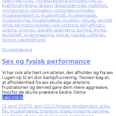
fibertype
,
frygt
,
fyringsfrekvens
,
knoglestruktur
,
kraftforskydning
,
lårben
,
lårbenslængde
,
mobilitet
,
momentarm
,
motivation
,
motoriske enheder
,
muskelarkitektur
,
muskelkraft
,
muskelmasse
,
muskelstyrke
,
muskelvækst
,
muskler
,
neural
,
neuralt
drive
,
pennationsvinkel
,
rekruttering
,
self-efficacy
,
smerte
,
smerter
,
specifik spænding
,
stivhed
,
styrke
,
styrkeløft
,
synkronisering
,
teknik
,
teknisk udførsel
,
tempo
,
vægtløftning
Styrketræning
Sex og fysisk performance
Vi har nok alle hørt om atleter, der afholder sig fra sex
i ugen op til en stor kamp/turnering. Teorien bag er,
at afholdenhed fra sex skulle øge atletens
frustrationer og derved gøre dem mere aggressive,
hvorfor de skulle præstere bedre. Dette
Læs mere
13. april 2021
13. april 2021
Christian Amdi
amdipt
,
atlet
,
før
,
muskelvækst
,
onanere
,
onani
,
orgasme
,
samleje
,