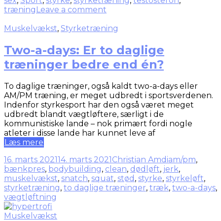
sex
,
Sport
,
styrke
,
styrketræning
,
testosteron
,
træning
Leave a comment
Muskelvækst
,
Styrketræning
Two-a-days: Er to daglige
træninger bedre end én?
To daglige træninger, også kaldt two-a-days eller
AM/PM træning, er meget udbredt i sportsverdenen.
Indenfor styrkesport har den også været meget
udbredt blandt vægtløftere, særligt i de
kommunistiske lande – nok primært fordi nogle
atleter i disse lande har kunnet leve af
Læs mere
16. marts 2021
14. marts 2021
Christian Amdi
am/pm
,
bænkpres
,
bodybuilding
,
clean
,
dødløft
,
jerk
,
muskelvækst
,
snatch
,
squat
,
stød
,
styrke
,
styrkeløft
,
styrketræning
,
to daglige træninger
,
træk
,
two-a-days
,
vægtløftning
Muskelvækst