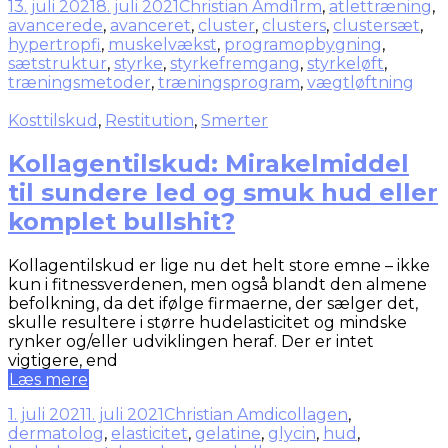
13. juli 2021
8. juli 2021
Christian Amdi
1rm
,
atlettræning
,
avancerede
,
avanceret
,
cluster
,
clusters
,
clustersæt
,
hypertropfi
,
muskelvækst
,
programopbygning
,
sætstruktur
,
styrke
,
styrkefremgang
,
styrkeløft
,
træningsmetoder
,
træningsprogram
,
vægtløftning
Kosttilskud
,
Restitution
,
Smerter
Kollagentilskud: Mirakelmiddel
til sundere led og smuk hud eller
komplet bullshit?
Kollagentilskud er lige nu det helt store emne – ikke
kun i fitnessverdenen, men også blandt den almene
befolkning, da det ifølge firmaerne, der sælger det,
skulle resultere i større hudelasticitet og mindske
rynker og/eller udviklingen heraf. Der er intet
vigtigere, end
Læs mere
1. juli 2021
1. juli 2021
Christian Amdi
collagen
,
dermatolog
,
elasticitet
,
gelatine
,
glycin
,
hud
,