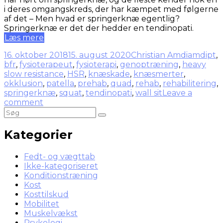
i deres omgangskreds, der har kæmpet med følgerne
af det – Men hvad er springerknæ egentlig?
Springerknæ er det der hedder en tendinopati.
Læs mere
16. oktober 2018
15. august 2020
Christian Amdi
amdipt
,
bfr
,
fysioterapeut
,
fysioterapi
,
genoptræning
,
heavy
slow resistance
,
HSR
,
knæskade
,
knæsmerter
,
okklusion
,
patella
,
prehab
,
quad
,
rehab
,
rehabilitering
,
springerknæ
,
squat
,
tendinopati
,
wall sit
Leave a
comment
Kategorier
Fedt- og vægttab
Ikke-kategoriseret
Konditionstræning
Kost
Kosttilskud
Mobilitet
Muskelvækst
Psykologi