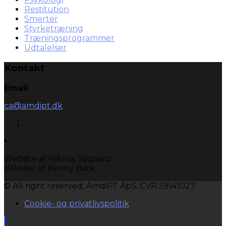
Restitution
Smerter
Styrketræning
Træningsprogrammer
Udtalelser
Kontakt
Email
ca@amdipt.dk
Website af Nikolaj Søgaard
Billeder af Kenny Back
© All right reserved, AmdiPT ApS, CVR:39141027
Cookie- og privatlivspolitik