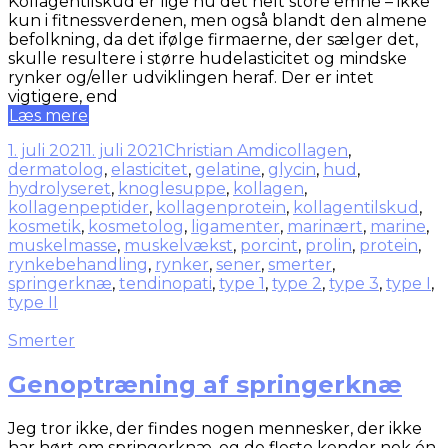
Kollagentilskud er lige nu det helt store emne – ikke
kun i fitnessverdenen, men også blandt den almene
befolkning, da det ifølge firmaerne, der sælger det,
skulle resultere i større hudelasticitet og mindske
rynker og/eller udviklingen heraf. Der er intet
vigtigere, end
Læs mere
1. juli 2021
1. juli 2021
Christian Amdi
collagen
,
dermatolog
,
elasticitet
,
gelatine
,
glycin
,
hud
,
hydrolyseret
,
knoglesuppe
,
kollagen
,
kollagenpeptider
,
kollagenprotein
,
kollagentilskud
,
kosmetik
,
kosmetolog
,
ligamenter
,
marinært
,
marine
,
muskelmasse
,
muskelvækst
,
porcint
,
prolin
,
protein
,
rynkebehandling
,
rynker
,
sener
,
smerter
,
springerknæ
,
tendinopati
,
type 1
,
type 2
,
type 3
,
type I
,
type II
Smerter
Genoptræning af springerknæ
Jeg tror ikke, der findes nogen mennesker, der ikke
har hørt om springerknæ, og de fleste kender nok én