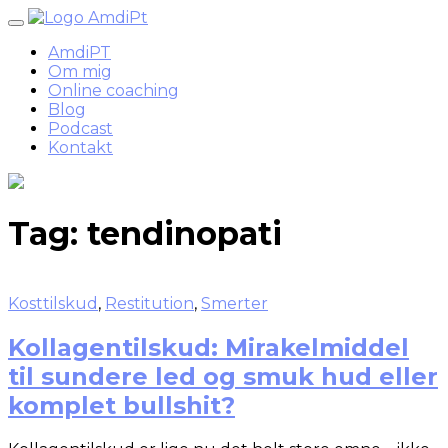
Skip
to
AmdiPT
content
Om mig
Online coaching
Blog
Podcast
Kontakt
Tag:
tendinopati
Kosttilskud
,
Restitution
,
Smerter
Kollagentilskud: Mirakelmiddel
til sundere led og smuk hud eller
komplet bullshit?