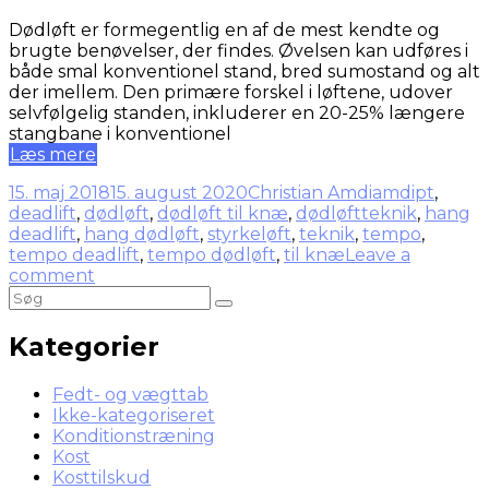
Dødløft er formegentlig en af de mest kendte og
brugte benøvelser, der findes. Øvelsen kan udføres i
både smal konventionel stand, bred sumostand og alt
der imellem. Den primære forskel i løftene, udover
selvfølgelig standen, inkluderer en 20-25% længere
stangbane i konventionel
Læs mere
15. maj 2018
15. august 2020
Christian Amdi
amdipt
,
deadlift
,
dødløft
,
dødløft til knæ
,
dødløftteknik
,
hang
deadlift
,
hang dødløft
,
styrkeløft
,
teknik
,
tempo
,
tempo deadlift
,
tempo dødløft
,
til knæ
Leave a
comment
Kategorier
Fedt- og vægttab
Ikke-kategoriseret
Konditionstræning
Kost
Kosttilskud