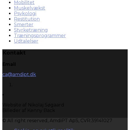
Mobilitet
Muskelvækst
Psykologi
Restitution
Smerter
Styrketræning
Træningsprogrammer
Udtalelser
Kontakt
Email
ca@amdipt.dk
Website af Nikolaj Søgaard
Billeder af Kenny Back
© All right reserved, AmdiPT ApS, CVR:39141027