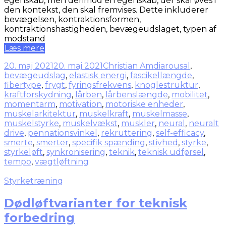
egenskab, men derimod en egenskab, der skal øves i
den kontekst, den skal fremvises. Dette inkluderer
bevægelsen, kontraktionsformen,
kontraktionshastigheden, bevægeudslaget, typen af
modstand
Læs mere
20. maj 2021
20. maj 2021
Christian Amdi
arousal
,
bevægeudslag
,
elastisk energi
,
fascikellængde
,
fibertype
,
frygt
,
fyringsfrekvens
,
knoglestruktur
,
kraftforskydning
,
lårben
,
lårbenslængde
,
mobilitet
,
momentarm
,
motivation
,
motoriske enheder
,
muskelarkitektur
,
muskelkraft
,
muskelmasse
,
muskelstyrke
,
muskelvækst
,
muskler
,
neural
,
neuralt
drive
,
pennationsvinkel
,
rekruttering
,
self-efficacy
,
smerte
,
smerter
,
specifik spænding
,
stivhed
,
styrke
,
styrkeløft
,
synkronisering
,
teknik
,
teknisk udførsel
,
tempo
,
vægtløftning
Styrketræning
Dødløftvarianter for teknisk
forbedring