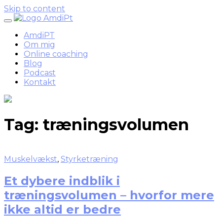
Skip to content
AmdiPT
Om mig
Online coaching
Blog
Podcast
Kontakt
Tag:
træningsvolumen
Muskelvækst
,
Styrketræning
Et dybere indblik i
træningsvolumen – hvorfor mere
ikke altid er bedre