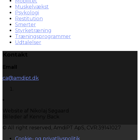
Mobilitet
Muskelvækst
Psykologi
Restitution
Smerter
Styrketræning
Træningsprogrammer
Udtalelser
Kontakt
Email
ca@amdipt.dk
Website af Nikolaj Søgaard
Billeder af Kenny Back
© All right reserved, AmdiPT ApS, CVR:39141027
Cookie- og privatlivspolitik