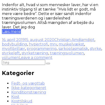
Indenfor alt, hvad vi som mennesker laver, har vi en
instinktiv tilgang til at tænke: ”Hvis lidt er godt, må
mere være bedre”. Dette er især sandt indenfor
træningsverdenen og i særdeleshed
træningsvolumen. Altså mængden af arbejde du
laver. Det jeg dog
Læs mere
16. april 2019
15. august 2020
Christian Amdi
amdipt
,
bodybuilding
,
hypertrofi
,
mrv
,
muskelvækst
,
myofibrillær
,
programmering
,
sarkoplasmatisk
,
styrke
,
styrkeløft
,
styrketræning
,
træningsvolumen
,
volumen
Leave a comment
Kategorier
Fedt- og vægttab
Ikke-kategoriseret
Konditionstræning
Kost
Kosttilskud