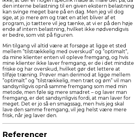
ikke, at der er nogen specifik måde at måle det på, da
den interne belastning til en given ekstern belastning
kan svinge meget bare på en dag. Men jeg vil dog
sige, at jo mere øm og træt en atlet bliver af et
program, jo tættere vil jeg tænke, at vi er på den høje
ende af intern belastning, hvilket ikke nødvendigvis
er bedre, som vist på figuren.
Min tilgang vil altid være at forsøge at ligge et sted
mellem ”tilstrækkelig med overskud” og ”optimalt”,
da mine klienter enten vil opleve fremgang, og hvis
mine klienter ikke laver fremgang, er de i det mindste
friske og har overskud, hvilket gør det lettere at
tilføje træning. Prøver man derimod at ligge mellem
”optimalt” og ”tilstrækkelig, men træt og øm” vil man
sandsynligvis opnå samme fremgang som med min
metode, men føle sig mere smadret – og laver man
fremgang, er det sandsynligvis fordi, at man laver for
meget. Det er jo så en smagssag, men hvis jeg skal
lave den samme fremgang, vil jeg helst være mere
frisk, når jeg laver den.
Referencer