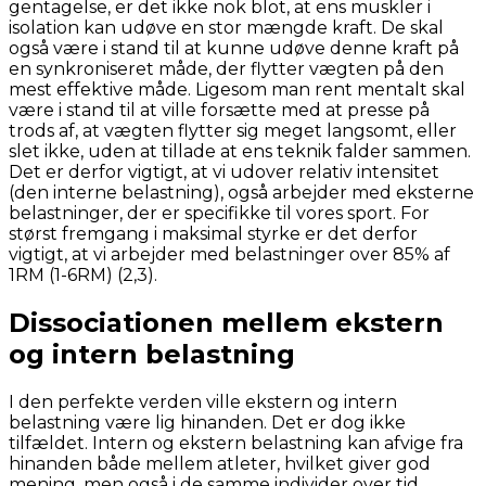
gentagelse, er det ikke nok blot, at ens muskler i
isolation kan udøve en stor mængde kraft. De skal
også være i stand til at kunne udøve denne kraft på
en synkroniseret måde, der flytter vægten på den
mest effektive måde. Ligesom man rent mentalt skal
være i stand til at ville forsætte med at presse på
trods af, at vægten flytter sig meget langsomt, eller
slet ikke, uden at tillade at ens teknik falder sammen.
Det er derfor vigtigt, at vi udover relativ intensitet
(den interne belastning), også arbejder med eksterne
belastninger, der er specifikke til vores sport. For
størst fremgang i maksimal styrke er det derfor
vigtigt, at vi arbejder med belastninger over 85% af
1RM (1-6RM) (2,3).
Dissociationen mellem ekstern
og intern belastning
I den perfekte verden ville ekstern og intern
belastning være lig hinanden. Det er dog ikke
tilfældet. Intern og ekstern belastning kan afvige fra
hinanden både mellem atleter, hvilket giver god
mening, men også i de samme individer over tid.