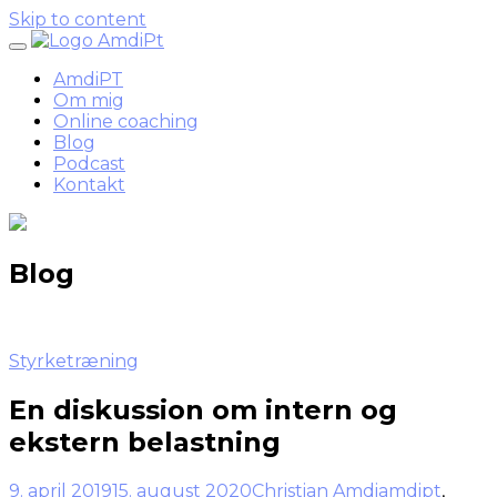
Skip to content
AmdiPT
Om mig
Online coaching
Blog
Podcast
Kontakt
Blog
Styrketræning
En diskussion om intern og
ekstern belastning
9. april 2019
15. august 2020
Christian Amdi
amdipt
,