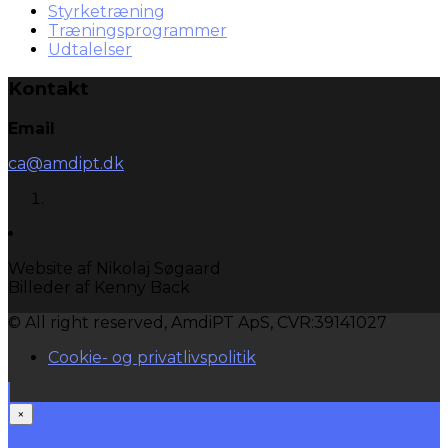
Styrketræning
Træningsprogrammer
Udtalelser
Kontakt
Email
ca@amdipt.dk
Website af Nikolaj Søgaard
Billeder af Kenny Back
© All right reserved, AmdiPT ApS, CVR:39141027
Cookie- og privatlivspolitik
×