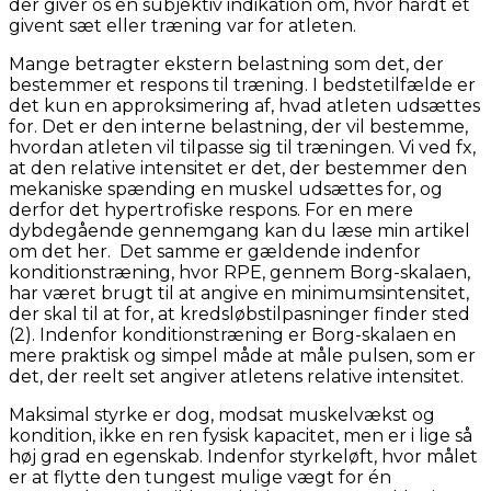
der giver os en subjektiv indikation om, hvor hårdt et
givent sæt eller træning var for atleten.
Mange betragter ekstern belastning som det, der
bestemmer et respons til træning. I bedstetilfælde er
det kun en approksimering af, hvad atleten udsættes
for. Det er den interne belastning, der vil bestemme,
hvordan atleten vil tilpasse sig til træningen. Vi ved fx,
at den relative intensitet er det, der bestemmer den
mekaniske spænding en muskel udsættes for, og
derfor det hypertrofiske respons. For en mere
dybdegående gennemgang kan du læse min artikel
om det her. Det samme er gældende indenfor
konditionstræning, hvor RPE, gennem Borg-skalaen,
har været brugt til at angive en minimumsintensitet,
der skal til at for, at kredsløbstilpasninger finder sted
(2). Indenfor konditionstræning er Borg-skalaen en
mere praktisk og simpel måde at måle pulsen, som er
det, der reelt set angiver atletens relative intensitet.
Maksimal styrke er dog, modsat muskelvækst og
kondition, ikke en ren fysisk kapacitet, men er i lige så
høj grad en egenskab. Indenfor styrkeløft, hvor målet
er at flytte den tungest mulige vægt for én