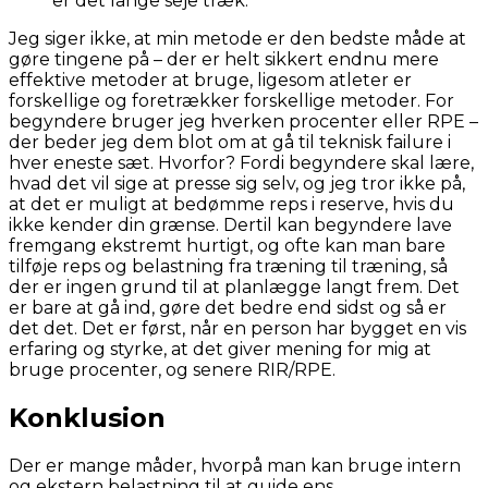
er det lange seje træk.
Jeg siger ikke, at min metode er den bedste måde at
gøre tingene på – der er helt sikkert endnu mere
effektive metoder at bruge, ligesom atleter er
forskellige og foretrækker forskellige metoder. For
begyndere bruger jeg hverken procenter eller RPE –
der beder jeg dem blot om at gå til teknisk failure i
hver eneste sæt. Hvorfor? Fordi begyndere skal lære,
hvad det vil sige at presse sig selv, og jeg tror ikke på,
at det er muligt at bedømme reps i reserve, hvis du
ikke kender din grænse. Dertil kan begyndere lave
fremgang ekstremt hurtigt, og ofte kan man bare
tilføje reps og belastning fra træning til træning, så
der er ingen grund til at planlægge langt frem. Det
er bare at gå ind, gøre det bedre end sidst og så er
det det. Det er først, når en person har bygget en vis
erfaring og styrke, at det giver mening for mig at
bruge procenter, og senere RIR/RPE.
Konklusion
Der er mange måder, hvorpå man kan bruge intern
og ekstern belastning til at guide ens