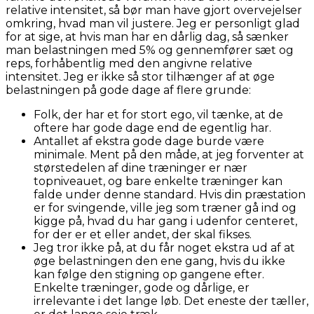
relative intensitet, så bør man have gjort overvejelser
omkring, hvad man vil justere. Jeg er personligt glad
for at sige, at hvis man har en dårlig dag, så sænker
man belastningen med 5% og gennemfører sæt og
reps, forhåbentlig med den angivne relative
intensitet. Jeg er ikke så stor tilhænger af at øge
belastningen på gode dage af flere grunde:
Folk, der har et for stort ego, vil tænke, at de
oftere har gode dage end de egentlig har.
Antallet af ekstra gode dage burde være
minimale. Ment på den måde, at jeg forventer at
størstedelen af dine træninger er nær
topniveauet, og bare enkelte træninger kan
falde under denne standard. Hvis din præstation
er for svingende, ville jeg som træner gå ind og
kigge på, hvad du har gang i udenfor centeret,
for der er et eller andet, der skal fikses.
Jeg tror ikke på, at du får noget ekstra ud af at
øge belastningen den ene gang, hvis du ikke
kan følge den stigning op gangene efter.
Enkelte træninger, gode og dårlige, er
irrelevante i det lange løb. Det eneste der tæller,