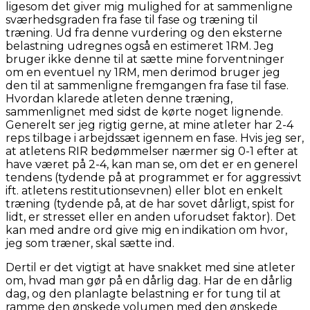
ligesom det giver mig mulighed for at sammenligne
sværhedsgraden fra fase til fase og træning til
træning. Ud fra denne vurdering og den eksterne
belastning udregnes også en estimeret 1RM. Jeg
bruger ikke denne til at sætte mine forventninger
om en eventuel ny 1RM, men derimod bruger jeg
den til at sammenligne fremgangen fra fase til fase.
Hvordan klarede atleten denne træning,
sammenlignet med sidst de kørte noget lignende.
Generelt ser jeg rigtig gerne, at mine atleter har 2-4
reps tilbage i arbejdssæt igennem en fase. Hvis jeg ser,
at atletens RIR bedømmelser nærmer sig 0-1 efter at
have været på 2-4, kan man se, om det er en generel
tendens (tydende på at programmet er for aggressivt
ift. atletens restitutionsevnen) eller blot en enkelt
træning (tydende på, at de har sovet dårligt, spist for
lidt, er stresset eller en anden uforudset faktor). Det
kan med andre ord give mig en indikation om hvor,
jeg som træner, skal sætte ind.
Dertil er det vigtigt at have snakket med sine atleter
om, hvad man gør på en dårlig dag. Har de en dårlig
dag, og den planlagte belastning er for tung til at
ramme den ønskede volumen med den ønskede