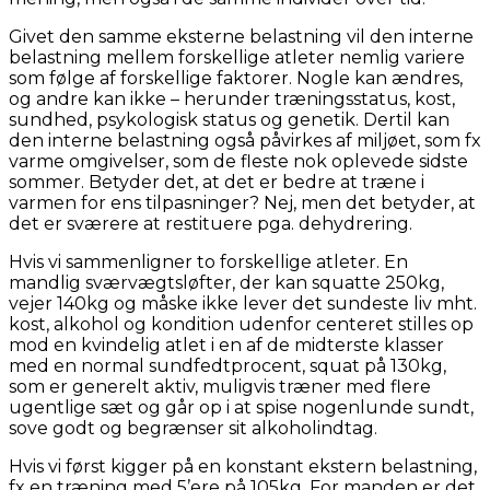
Givet den samme eksterne belastning vil den interne
belastning mellem forskellige atleter nemlig variere
som følge af forskellige faktorer. Nogle kan ændres,
og andre kan ikke – herunder træningsstatus, kost,
sundhed, psykologisk status og genetik. Dertil kan
den interne belastning også påvirkes af miljøet, som fx
varme omgivelser, som de fleste nok oplevede sidste
sommer. Betyder det, at det er bedre at træne i
varmen for ens tilpasninger? Nej, men det betyder, at
det er sværere at restituere pga. dehydrering.
Hvis vi sammenligner to forskellige atleter. En
mandlig sværvægtsløfter, der kan squatte 250kg,
vejer 140kg og måske ikke lever det sundeste liv mht.
kost, alkohol og kondition udenfor centeret stilles op
mod en kvindelig atlet i en af de midterste klasser
med en normal sundfedtprocent, squat på 130kg,
som er generelt aktiv, muligvis træner med flere
ugentlige sæt og går op i at spise nogenlunde sundt,
sove godt og begrænser sit alkoholindtag.
Hvis vi først kigger på en konstant ekstern belastning,
fx en træning med 5’ere på 105kg. For manden er det