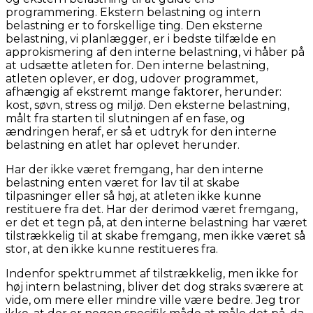
programmering. Ekstern belastning og intern
belastning er to forskellige ting. Den eksterne
belastning, vi planlægger, er i bedste tilfælde en
approkismering af den interne belastning, vi håber på
at udsætte atleten for. Den interne belastning,
atleten oplever, er dog, udover programmet,
afhængig af ekstremt mange faktorer, herunder:
kost, søvn, stress og miljø. Den eksterne belastning,
målt fra starten til slutningen af en fase, og
ændringen heraf, er så et udtryk for den interne
belastning en atlet har oplevet herunder.
Har der ikke været fremgang, har den interne
belastning enten været for lav til at skabe
tilpasninger eller så høj, at atleten ikke kunne
restituere fra det. Har der derimod været fremgang,
er det et tegn på, at den interne belastning har været
tilstrækkelig til at skabe fremgang, men ikke været så
stor, at den ikke kunne restitueres fra.
Indenfor spektrummet af tilstrækkelig, men ikke for
høj intern belastning, bliver det dog straks sværere at
vide, om mere eller mindre ville være bedre. Jeg tror