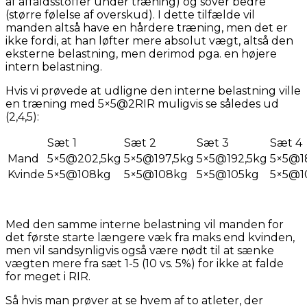
af affaldsstoffer under træning) og sover bedre
(større følelse af overskud). I dette tilfælde vil
manden altså have en hårdere træning, men det er
ikke fordi, at han løfter mere absolut vægt, altså den
eksterne belastning, men derimod pga. en højere
intern belastning.
Hvis vi prøvede at udligne den interne belastning ville
en træning med 5×5@2RIR muligvis se således ud
(2,4,5):
Sæt 1
Sæt 2
Sæt 3
Sæt 4
Mand
5×5@202,5kg
5×5@197,5kg
5×5@192,5kg
5×5@1
Kvinde
5×5@108kg
5×5@108kg
5×5@105kg
5×5@1
Med den samme interne belastning vil manden for
det første starte længere væk fra maks end kvinden,
men vil sandsynligvis også være nødt til at sænke
vægten mere fra sæt 1-5 (10 vs. 5%) for ikke at falde
for meget i RIR.
Så hvis man prøver at se hvem af to atleter, der