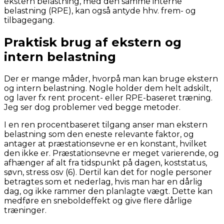
ekstern belastning, med den samme interne
belastning (RPE), kan også antyde hhv. frem- og
tilbagegang.
Praktisk brug af ekstern og
intern belastning
Der er mange måder, hvorpå man kan bruge ekstern
og intern belastning. Nogle holder dem helt adskilt,
og laver fx rent procent- eller RPE-baseret træning.
Jeg ser dog problemer ved begge metoder.
I en ren procentbaseret tilgang anser man ekstern
belastning som den eneste relevante faktor, og
antager at præstationsevne er en konstant, hvilket
den ikke er. Præstationsevne er meget varierende, og
afhænger af alt fra tidspunkt på dagen, koststatus,
søvn, stress osv (6). Dertil kan det for nogle personer
betragtes som et nederlag, hvis man har en dårlig
dag, og ikke rammer den planlagte vægt. Dette kan
medføre en sneboldeffekt og give flere dårlige
træninger.