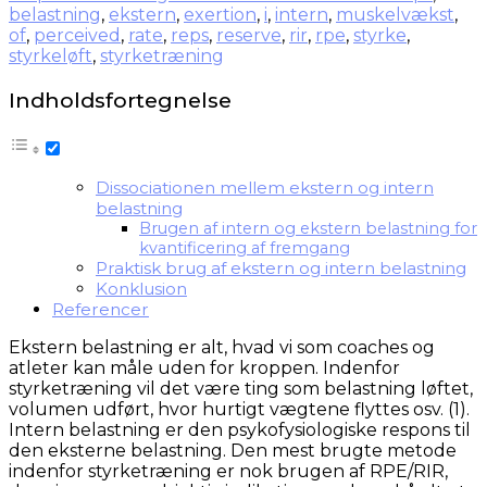
belastning
,
ekstern
,
exertion
,
i
,
intern
,
muskelvækst
,
of
,
perceived
,
rate
,
reps
,
reserve
,
rir
,
rpe
,
styrke
,
styrkeløft
,
styrketræning
Indholdsfortegnelse
Dissociationen mellem ekstern og intern
belastning
Brugen af intern og ekstern belastning for
kvantificering af fremgang
Praktisk brug af ekstern og intern belastning
Konklusion
Referencer
Ekstern belastning er alt, hvad vi som coaches og
atleter kan måle uden for kroppen. Indenfor
styrketræning vil det være ting som belastning løftet,
volumen udført, hvor hurtigt vægtene flyttes osv. (1).
Intern belastning er den psykofysiologiske respons til
den eksterne belastning. Den mest brugte metode
indenfor styrketræning er nok brugen af RPE/RIR,