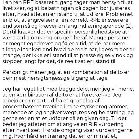
I en ren RPE baseret tilgang tager man hensyn til, at
livet sker, og at belastningen på dagen bør justeres
efter, hvad atleten er i stand til at udføre. Problemet
er blot, at angivelsen af en korrekt RPE er sværere
end som så og kræver en lang indlæringsperiode (2).
Dertil kræver det en specifik personlighedstype at
være ærlig omkring brugen heraf. Mange personer
er meget egodrevet og føler altid, at de har mere
tilbage i tanken end hvad de reelt har, ligesom der er
mange, der ikke er i stand til at presse sig selv nok og
stopper langt før det, de reelt set er i stand til.
Personligt mener jeg, at en kombination af de to er
den mest hensigtsmæssige tilgang at tage.
Jeg har leget lidt med begge dele, men jeg vil mene,
at en kombination af de to er at foretrække. Jeg
arbejder primært ud fra et grundlag af
procentbaseret træning i mine styrkeprogrammer,
menende at jeg angiver vægt, reps og belastning jeg
gerne ser en atlet udfører på en given dag. Til det
beder jeg atleten om at angive en RIR vurdering
efter hvert sæt. I første omgang viser vurderingerne
mig, hvor hård en træning det er for min atlet,