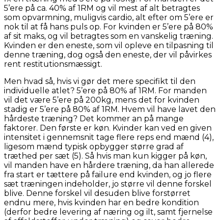
5’ere på ca. 40% af 1RM og vil mest af alt betragtes
som opvarmning, muligvis cardio, alt efter om 5’ere er
nok til at få hans puls op. For kvinden er 5’ere på 80%
af sit maks, og vil betragtes som en vanskelig træning.
Kvinden er den eneste, som vil opleve en tilpasning til
denne træning, dog også den eneste, der vil påvirkes
rent restitutionsmæssigt.
Men hvad så, hvis vi gør det mere specifikt til den
individuelle atlet? 5’ere på 80% af 1RM. For manden
vil det være 5’ere på 200kg, mens det for kvinden
stadig er 5’ere på 80% af 1RM. Hvem vil have lavet den
hårdeste træning? Det kommer an på mange
faktorer. Den første er køn. Kvinder kan ved en given
intensitet i gennemsnit tage flere reps end mænd (4),
ligesom mænd typisk opbygger større grad af
træthed per sæt (5). Så hvis man kun kigger på køn,
vil manden have en hårdere træning, da han allerede
fra start er tættere på failure end kvinden, og jo flere
sæt træningen indeholder, jo større vil denne forskel
blive. Denne forskel vil desuden blive forstørret
endnu mere, hvis kvinden har en bedre kondition
(derfor bedre levering af næring og ilt, samt fjernelse