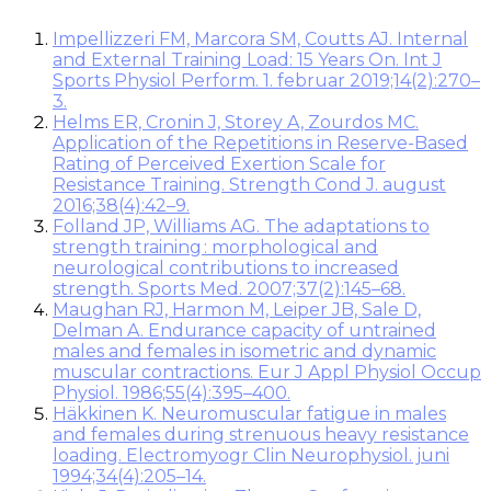
Impellizzeri FM, Marcora SM, Coutts AJ. Internal
and External Training Load: 15 Years On. Int J
Sports Physiol Perform. 1. februar 2019;14(2):270–
3.
Helms ER, Cronin J, Storey A, Zourdos MC.
Application of the Repetitions in Reserve-Based
Rating of Perceived Exertion Scale for
Resistance Training. Strength Cond J. august
2016;38(4):42–9.
Folland JP, Williams AG. The adaptations to
strength training : morphological and
neurological contributions to increased
strength. Sports Med. 2007;37(2):145–68.
Maughan RJ, Harmon M, Leiper JB, Sale D,
Delman A. Endurance capacity of untrained
males and females in isometric and dynamic
muscular contractions. Eur J Appl Physiol Occup
Physiol. 1986;55(4):395–400.
Häkkinen K. Neuromuscular fatigue in males
and females during strenuous heavy resistance
loading. Electromyogr Clin Neurophysiol. juni
1994;34(4):205–14.