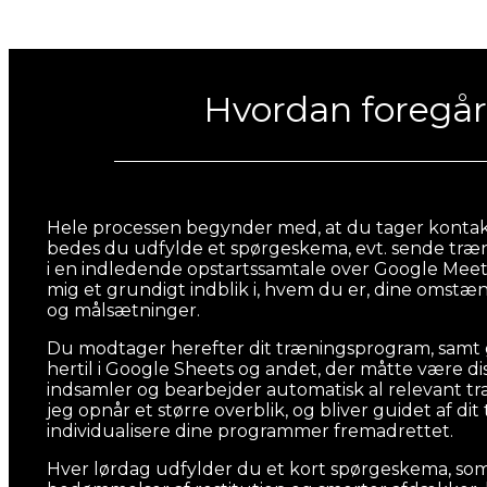
Hvordan foregår
Hele processen begynder med, at du tager kontakt 
bedes du udfylde et spørgeskema, evt. sende træ
i en indledende opstartssamtale over Google Meet
mig et grundigt indblik i, hvem du er, dine omstæ
og målsætninger.
Du modtager herefter dit træningsprogram, samt 
hertil i Google Sheets og andet, der måtte være d
indsamler og bearbejder automatisk al relevant t
jeg opnår et større overblik, og bliver guidet af dit
individualisere dine programmer fremadrettet.
Hver lørdag udfylder du et kort spørgeskema, so