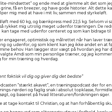
elite-mindsettet” og ende med at glemme alt det som jeg 
at grine, få en breezer, og have gode historier. Alt de
lper mig med at have i mit liv, sammen med styrkeløft.
ødløft med 60 kg, og bænkpress med 22,5 kg. Selvom vi s
 også rykket mig utrolig meget udenfor træningen. De red
 kan tage med udenfor centeret og som kan bidrage til
r engageret, optimistisk og målrettet når han laver træn
ing og udenfor, og som klient kan jeg ikke andet en at 
r mine behov. Han lægger stor vægt på hvordan jeg har 
eg valgte Amdi som min personlige træner, og jeg kommer t
for min træning og hverdag.
t faktisk vil dig og giver dig det bedste”
dcasten ”stærkt akavet”, en træningspodcast der for en
ngs-nørderi og faglig snak i absolut topklasse, formidle
gt, og baseret på hvad litteraturen/forskningen siger.
e at tage kontakt til Christian, og at han forhåbentlig sk