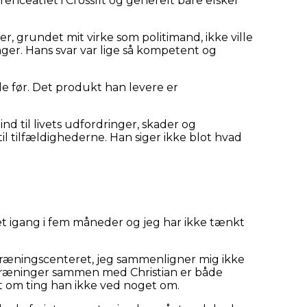
enceatlet i Crossfit og generelt bare elsker
ver, grundet mit virke som politimand, ikke ville
nger. Hans svar var lige så kompetent og
de før. Det produkt han levere er
d til livets udfordringer, skader og
il tilfældighederne. Han siger ikke blot hvad
ret igang i fem måneder og jeg har ikke tænkt
 i træningscenteret, jeg sammenligner mig ikke
 træninger sammen med Christian er både
t om ting han ikke ved noget om.