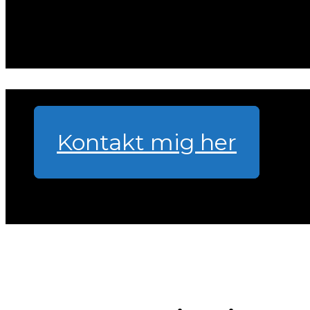
feedback på teknisk udførelse, kostv
og -vejledning, samt stævnestrategier
Interesseret i at høre mere?
Kontakt mig her