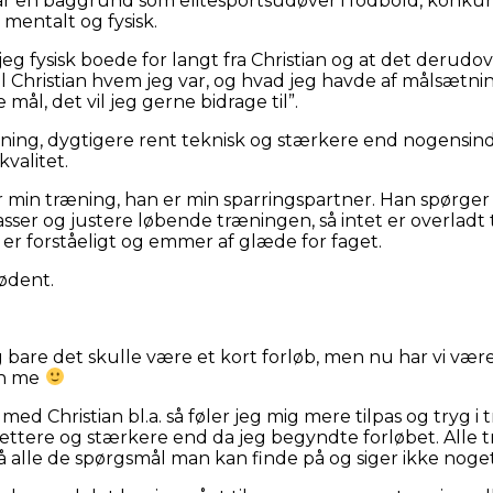
har en baggrund som elitesportsudøver i fodbold, konkurr
mentalt og fysisk.
 jeg fysisk boede for langt fra Christian og at det derudo
il Christian hvem jeg var, og hvad jeg havde af målsætni
 mål, det vil jeg gerne bidrage til”.
ræning, dygtigere rent teknisk og stærkere end nogensin
kvalitet.
 min træning, han er min sparringspartner. Han spørger in
ser og justere løbende træningen, så intet er overladt t
 er forståeligt og emmer af glæde for faget.
ødent.
eg bare det skulle være et kort forløb, men nu har vi væ
ith me
 med Christian bl.a. så føler jeg mig mere tilpas og tryg
lettere og stærkere end da jeg begyndte forløbet. Alle
å alle de spørgsmål man kan finde på og siger ikke noge