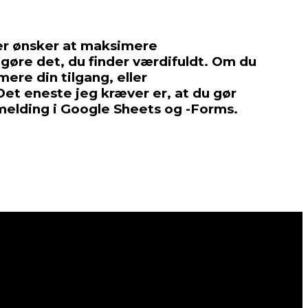
der ønsker at maksimere
gøre det, du finder værdifuldt. Om du
ere din tilgang, eller
 Det eneste jeg kræver er, at du gør
melding i Google Sheets og -Forms.
tende dataindsamling og -