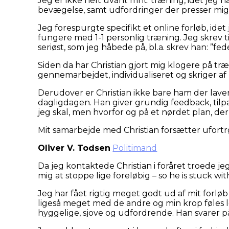
Jeg er ikke helt uvant mht. træning, idet jeg 
bevægelse, samt udfordringer der presser mig 
Jeg forespurgte specifikt et online forløb, idet
fungere med 1-1 personlig træning. Jeg skrev t
seriøst, som jeg håbede på, bl.a. skrev han: ”fede
Siden da har Christian gjort mig klogere på t
gennemarbejdet, individualiseret og skriger af 
Derudover er Christian ikke bare ham der laver
dagligdagen. Han giver grundig feedback, tilpas
jeg skal, men hvorfor og på et nørdet plan, der
Mit samarbejde med Christian forsætter ufortr
Oliver V. Todsen
Politimand
Da jeg kontaktede Christian i foråret troede j
mig at stoppe lige foreløbig – so he is stuck w
Jeg har fået rigtig meget godt ud af mit forløb
ligeså meget med de andre og min krop føles 
hyggelige, sjove og udfordrende. Han svarer p