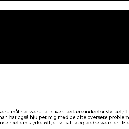
re mål har været at blive stærkere indenfor styrkeløft. A
an har også hjulpet mig med de ofte oversete problemer
e mellem styrkeløft, et social liv og andre værdier i liv