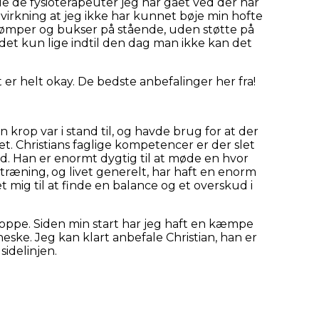
le de fysioterapeuter jeg har gået ved der har
virkning at jeg ikke har kunnet bøje min hofte
rømper og bukser på stående, uden støtte på
et kun lige indtil den dag man ikke kan det
t er helt okay. De bedste anbefalinger her fra!
 krop var i stand til, og havde brug for at der
t. Christians faglige kompetencer er der slet
 ved. Han er enormt dygtig til at møde en hvor
l træning, og livet generelt, har haft en enorm
mig til at finde en balance og et overskud i
toppe. Siden min start har jeg haft en kæmpe
ske. Jeg kan klart anbefale Christian, han er
sidelinjen.