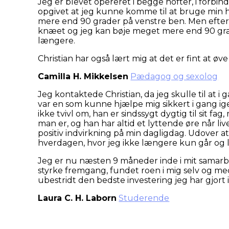
Jeg er blevet opereret i begge hofter, i forbi
opgivet at jeg kunne komme til at bruge min h
mere end 90 grader på venstre ben. Men efter
knæet og jeg kan bøje meget mere end 90 grad
længere.
Christian har også lært mig at det er fint at øv
Camilla H. Mikkelsen
Pædagog og sexolog
Jeg kontaktede Christian, da jeg skulle til at i
var en som kunne hjælpe mig sikkert i gang ige
ikke tvivl om, han er sindssygt dygtig til sit f
man er, og han har altid et lyttende øre når liv
positiv indvirkning på min dagligdag. Udover 
hverdagen, hvor jeg ikke længere kun går o
Jeg er nu næsten 9 måneder inde i mit samarbe
styrke fremgang, fundet roen i mig selv og med
ubestridt den bedste investering jeg har gjort i 
Laura C. H. Laborn
Studerende