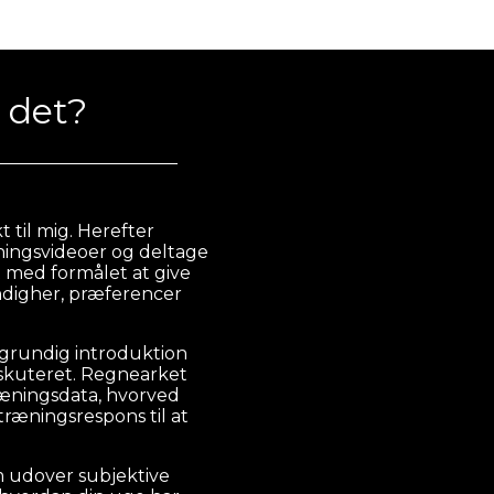
 det?
til mig. Herefter
ningsvideoer og deltage
 med formålet at give
ndigher, præferencer
grundig introduktion
iskuteret. Regnearket
ræningsdata, hvorved
 træningsrespons til at
m udover subjektive