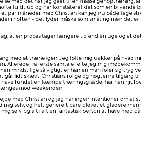
ndelse med det har jeg gået til en masse genoptræning, al
ofte fuldt ud og har konstateret det som en blivende bi
 et par måneder med Christian kan jeg nu både tage st
er i hoften – det lyder måske som småting men det er d
e sig, at en proces tager længere tid end én uge og at de
 gang med at træne igen. Jeg følte mig usikker på hvad min
n. Allerede fra første samtale følte jeg mig imødekomme
ag, men mindst lige så vigtigt er han en man føler sig tryg
et går lidt skævt. Christians rolige og nøgterne tilgang ti
at have fundet en kæmpe træningsglæde, har han hjulpet 
g længes mod weekenden.
jde med Christian og jeg har ingen intentioner om at s
 mig selv, og helt generelt bare blevet et gladere menne
mig selv, og alt i alt en fantastisk person at have med på 