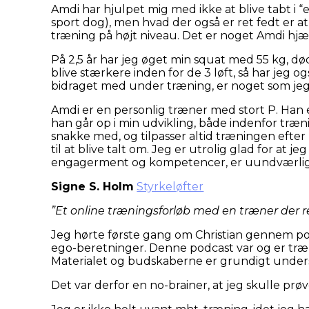
Amdi har hjulpet mig med ikke at blive tabt i “
sport dog), men hvad der også er ret fedt er 
træning på højt niveau. Det er noget Amdi hjæ
På 2,5 år har jeg øget min squat med 55 kg, d
blive stærkere inden for de 3 løft, så har jeg
bidraget med under træning, er noget som jeg
Amdi er en personlig træner med stort P. Han e
han går op i min udvikling, både indenfor træn
snakke med, og tilpasser altid træningen efte
til at blive talt om.
Jeg er utrolig glad for at j
engagerment og kompetencer, er uundværlig 
Signe S. Holm
Styrkeløfter
”Et online træningsforløb med en træner der ren
Jeg hørte første gang om Christian gennem po
ego-beretninger. Denne podcast var og er træni
Materialet og budskaberne er grundigt undersø
Det var derfor en no-brainer, at jeg skulle prøv