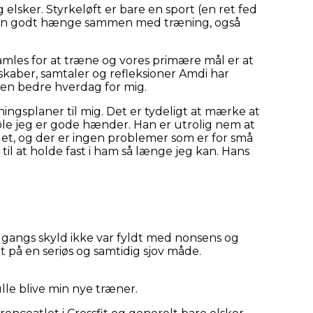
elsker. Styrkeløft er bare en sport (en ret fed
tte kan godt hænge sammen med træning, også
amles for at træne og vores primære mål er at
skaber, samtaler og refleksioner Amdi har
 en bedre hverdag for mig.
ingsplaner til mig. Det er tydeligt at mærke at
føle jeg er gode hænder. Han er utrolig nem at
det, og der er ingen problemer som er for små
il at holde fast i ham så længe jeg kan. Hans
 gangs skyld ikke var fyldt med nonsens og
t på en seriøs og samtidig sjov måde.
ulle blive min nye træner.