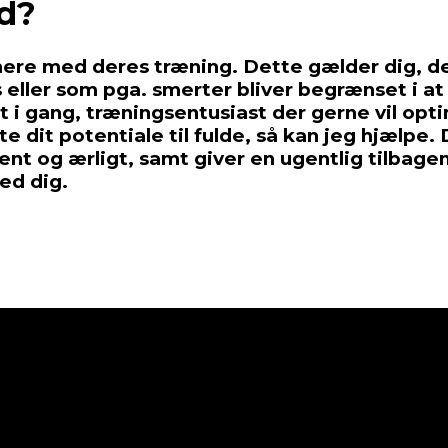
d?
 mere med deres træning. Dette gælder dig, 
eller som pga. smerter bliver begrænset i at 
 i gang, træningsentusiast der gerne vil optim
te dit potentiale til fulde, så kan jeg hjælpe.
nt og ærligt, samt giver en ugentlig tilbage
ed dig.
Google Sheets og -Forms til omfat