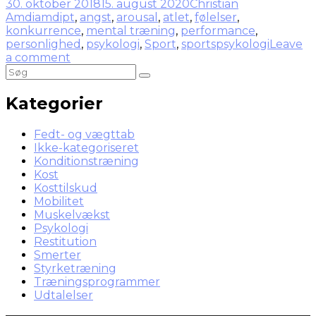
30. oktober 2018
15. august 2020
Christian
Amdi
amdipt
,
angst
,
arousal
,
atlet
,
følelser
,
konkurrence
,
mental træning
,
performance
,
personlighed
,
psykologi
,
Sport
,
sportspsykologi
Leave
a comment
Kategorier
Fedt- og vægttab
Ikke-kategoriseret
Konditionstræning
Kost
Kosttilskud
Mobilitet
Muskelvækst
Psykologi
Restitution
Smerter
Styrketræning
Træningsprogrammer
Udtalelser