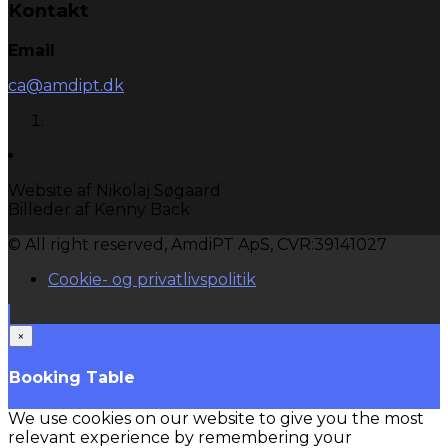
Kontakt
Email
ca@amdipt.dk
Website af Nikolaj Søgaard
Billeder af Kenny Back
© All right reserved, AmdiPT ApS, CVR:39141027
Cookie- og privatlivspolitik
×
Booking Table
We use cookies on our website to give you the most
relevant experience by remembering your