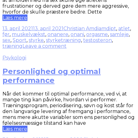
at afholdenhed fra sex skulle øge atletens
frustrationer og derved gøre dem mere aggressive,
hvorfor de skulle præstere bedre. Dette
Læs mere
13. april 2021
13. april 2021
Christian Amdi
amdipt
,
atlet
,
før
,
muskelvækst
,
onanere
,
onani
,
orgasme
,
samleje
,
sex
,
Sport
,
styrke
,
styrketræning
,
testosteron
,
træning
Leave a comment
Psykologi
Personlighed og optimal
performance
Når det kommer til optimal performance, ved vi, at
mange ting kan påvirke, hvordan vi performer.
Træningsprogram, periodisering, søvn og kost står for
den langvarige levering af fremgang i performance,
mens mere akutte variabler som ens personlighed og
følelsesmæssige tilstand kan have
Læs mere