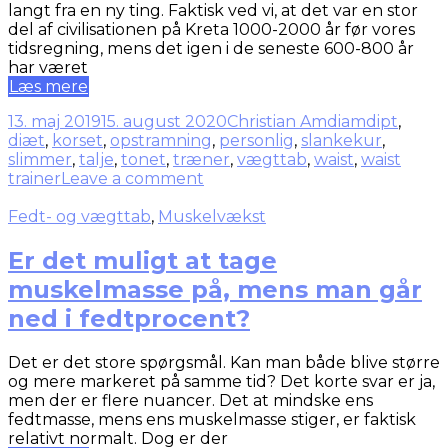
langt fra en ny ting. Faktisk ved vi, at det var en stor
del af civilisationen på Kreta 1000-2000 år før vores
tidsregning, mens det igen i de seneste 600-800 år
har været
Læs mere
13. maj 2019
15. august 2020
Christian Amdi
amdipt
,
diæt
,
korset
,
opstramning
,
personlig
,
slankekur
,
slimmer
,
talje
,
tonet
,
træner
,
vægttab
,
waist
,
waist
trainer
Leave a comment
Fedt- og vægttab
,
Muskelvækst
Er det muligt at tage
muskelmasse på, mens man går
ned i fedtprocent?
Det er det store spørgsmål. Kan man både blive større
og mere markeret på samme tid? Det korte svar er ja,
men der er flere nuancer. Det at mindske ens
fedtmasse, mens ens muskelmasse stiger, er faktisk
relativt normalt. Dog er der