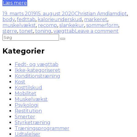
Læs mere
19. marts 2019
15. august 2020
Christian Amdi
amdipt
,
body
,
fedttab
,
kalorieunderskud
,
markeret
,
muskelvækst
,
recomp
,
slankekur
,
sommerform
,
større
,
tonet
,
toning
,
vægttab
Leave a comment
Kategorier
Fedt- og vægttab
Ikke-kategoriseret
Konditionstræning
Kost
Kosttilskud
Mobilitet
Muskelvækst
Psykologi
Restitution
Smerter
Styrketræning
Træningsprogrammer
Udtalelser