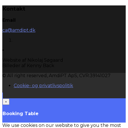
Kontakt
Email
ca@amdipt.dk
Website af Nikolaj Søgaard
Billeder af Kenny Back
© All right reserved, AmdiPT ApS, CVR:39141027
Cookie- og privatlivspolitik
×
Booking Table
We use cookies on our website to give you the most