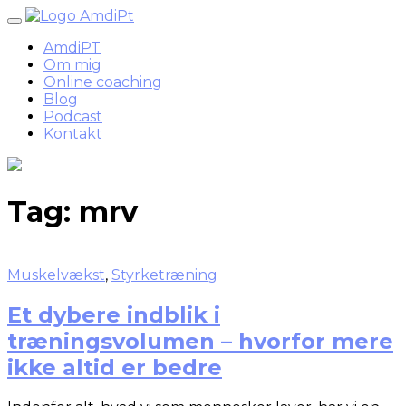
Skip
to
AmdiPT
content
Om mig
Online coaching
Blog
Podcast
Kontakt
Tag:
mrv
Muskelvækst
,
Styrketræning
Et dybere indblik i
træningsvolumen – hvorfor mere
ikke altid er bedre