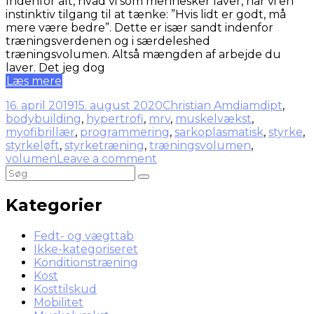
Indenfor alt, hvad vi som mennesker laver, har vi en
instinktiv tilgang til at tænke: ”Hvis lidt er godt, må
mere være bedre”. Dette er især sandt indenfor
træningsverdenen og i særdeleshed
træningsvolumen. Altså mængden af arbejde du
laver. Det jeg dog
Læs mere
16. april 2019
15. august 2020
Christian Amdi
amdipt
,
bodybuilding
,
hypertrofi
,
mrv
,
muskelvækst
,
myofibrillær
,
programmering
,
sarkoplasmatisk
,
styrke
,
styrkeløft
,
styrketræning
,
træningsvolumen
,
volumen
Leave a comment
Kategorier
Fedt- og vægttab
Ikke-kategoriseret
Konditionstræning
Kost
Kosttilskud
Mobilitet