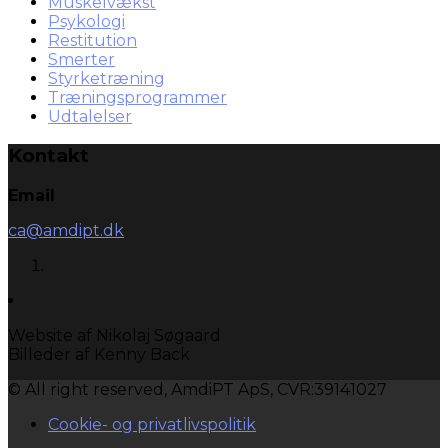
Muskelvækst
Psykologi
Restitution
Smerter
Styrketræning
Træningsprogrammer
Udtalelser
Kontakt
Email
ca@amdipt.dk
Website af Nikolaj Søgaard
Billeder af Kenny Back
© All right reserved, AmdiPT ApS, CVR:39141027
Cookie- og privatlivspolitik