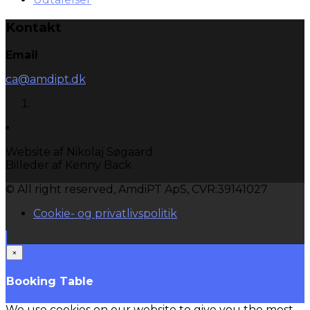
Kontakt
Email
ca@amdipt.dk
Website af Nikolaj Søgaard
Billeder af Kenny Back
© All right reserved, AmdiPT ApS, CVR:39141027
Cookie- og privatlivspolitik
×
Booking Table
We use cookies on our website to give you the most