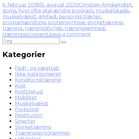
6. februar 2018
15. august 2020
Christian Amdi
amdipt
,
doms
,
hvor ofte skal ændre program
,
muskelskade
,
muskelvækst
,
ømhed
,
personlig træner
,
programændring
,
proteinsyntese
,
styrketræning
,
træning
,
træningsforløb
,
træningsømhed
,
træningsprogram
Leave a comment
Kategorier
Fedt- og vægttab
Ikke-kategoriseret
Konditionstræning
Kost
Kosttilskud
Mobilitet
Muskelvækst
Psykologi
Restitution
Smerter
Styrketræning
Træningsprogrammer
Udtalelser