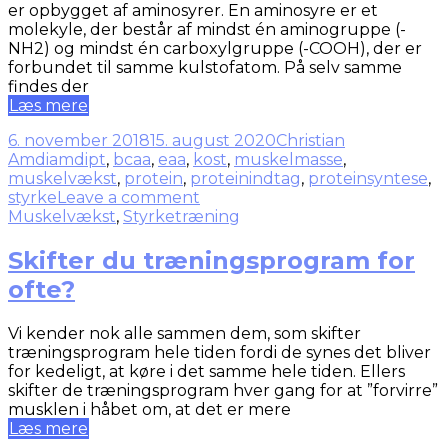
er opbygget af aminosyrer. En aminosyre er et
molekyle, der består af mindst én aminogruppe (-
NH2) og mindst én carboxylgruppe (-COOH), der er
forbundet til samme kulstofatom. På selv samme
findes der
Læs mere
6. november 2018
15. august 2020
Christian
Amdi
amdipt
,
bcaa
,
eaa
,
kost
,
muskelmasse
,
muskelvækst
,
protein
,
proteinindtag
,
proteinsyntese
,
styrke
Leave a comment
Muskelvækst
,
Styrketræning
Skifter du træningsprogram for
ofte?
Vi kender nok alle sammen dem, som skifter
træningsprogram hele tiden fordi de synes det bliver
for kedeligt, at køre i det samme hele tiden. Ellers
skifter de træningsprogram hver gang for at ”forvirre”
musklen i håbet om, at det er mere
Læs mere