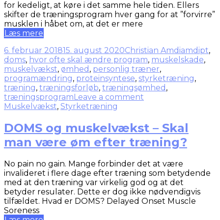
for kedeligt, at køre i det samme hele tiden. Ellers
skifter de træningsprogram hver gang for at ”forvirre”
musklen i håbet om, at det er mere
Læs mere
6. februar 2018
15. august 2020
Christian Amdi
amdipt
,
doms
,
hvor ofte skal ændre program
,
muskelskade
,
muskelvækst
,
ømhed
,
personlig træner
,
programændring
,
proteinsyntese
,
styrketræning
,
træning
,
træningsforløb
,
træningsømhed
,
træningsprogram
Leave a comment
Muskelvækst
,
Styrketræning
DOMS og muskelvækst – Skal
man være øm efter træning?
No pain no gain. Mange forbinder det at være
invalideret i flere dage efter træning som betydende
med at den træning var virkelig god og at det
betyder resulater. Dette er dog ikke nødvendigvis
tilfældet. Hvad er DOMS? Delayed Onset Muscle
Soreness
Læs mere