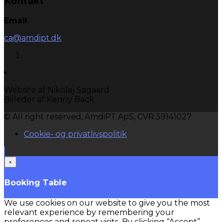
Kontakt
Email
ca@amdipt.dk
Website af Nikolaj Søgaard
Billeder af Kenny Back
© All right reserved, AmdiPT ApS, CVR:39141027
Cookie- og privatlivspolitik
×
Booking Table
We use cookies on our website to give you the most
relevant experience by remembering your
preferences and repeat visits. By clicking “Accept”,