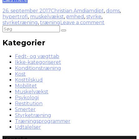
26. september 2017
Christian Amdi
amdipt
,
doms
,
hypertrofi
,
muskelvækst
,
ømhed
,
styrke
,
styrketræning
,
træning
Leave a comment
Kategorier
Fedt- og vægttab
Ikke-kategoriseret
Konditionstræning
Kost
Kosttilskud
Mobilitet
Muskelvækst
Psykologi
Restitution
Smerter
Styrketræning
Træningsprogrammer
Udtalelser