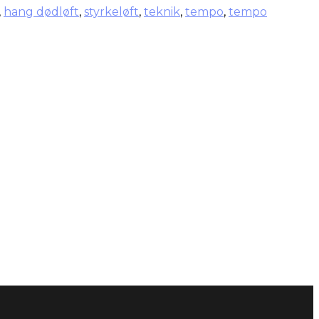
,
hang dødløft
,
styrkeløft
,
teknik
,
tempo
,
tempo