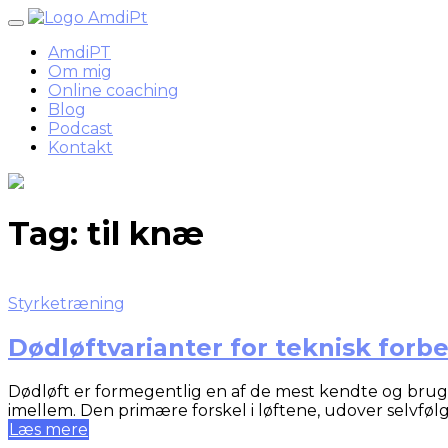
Skip
to
AmdiPT
content
Om mig
Online coaching
Blog
Podcast
Kontakt
Tag:
til knæ
Styrketræning
Dødløftvarianter for teknisk forb
Dødløft er formegentlig en af de mest kendte og brugt
imellem. Den primære forskel i løftene, udover selvfø
Læs mere