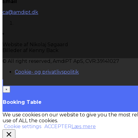
Email
ca@amdipt.dk
Website af Nikolaj Søgaard
Billeder af Kenny Back
© All right reserved, AmdiPT ApS, CVR:39141027
Cookie- og privatlivspolitik
×
Booking Table
We use cookies on our website to give you the most re
use of ALL the cookies.
Cookie settings
ACCEPTER
Læs mere