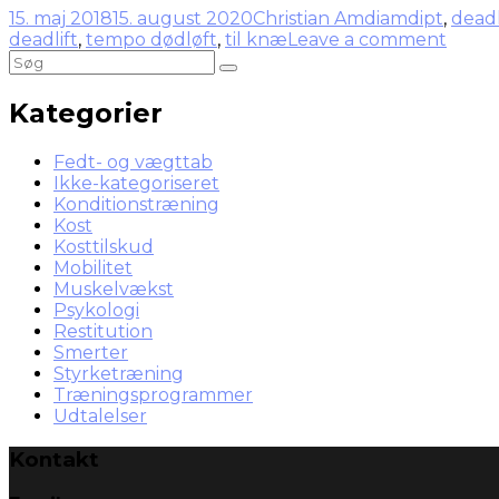
15. maj 2018
15. august 2020
Christian Amdi
amdipt
,
deadl
deadlift
,
tempo dødløft
,
til knæ
Leave a comment
Kategorier
Fedt- og vægttab
Ikke-kategoriseret
Konditionstræning
Kost
Kosttilskud
Mobilitet
Muskelvækst
Psykologi
Restitution
Smerter
Styrketræning
Træningsprogrammer
Udtalelser
Kontakt