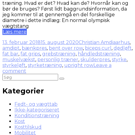
træning. Hvad er det? Hvad kan de? Hvornår kan og
bør de bruges? Først lidt baggrundsinformation, da
jeg kommer til at gennemgå en del forskellige
diametre i dette indlæg: En normal olympisk
vægtstang
Læs mere
13. februar 2018
15. august 2020
Christian Amdi
aarhus
,
amdipt
,
bænkpres
,
bent over row
,
biceps curl
,
dødløft
,
fat bar
,
fat grips
,
grebstræning
,
håndledstræning
,
muskelvækst
,
personlig træner
,
skulderpres
,
styrke
,
styrkeløft
,
styrketræning
,
upright row
Leave a
comment
Kategorier
Fedt- og vægttab
Ikke-kategoriseret
Konditionstræning
Kost
Kosttilskud
Mobilitet