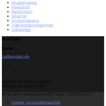
Muskelvækst
Psykologi
Restitution
Smerter
Styrketræning
Træningsprogrammer
Udtalelser
Kontakt
Email
ca@amdipt.dk
Website af Nikolaj Søgaard
Billeder af Kenny Back
© All right reserved, AmdiPT ApS, CVR:39141027
Cookie- og privatlivspolitik