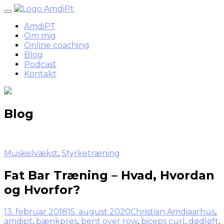
Skip
to
AmdiPT
content
Om mig
Online coaching
Blog
Podcast
Kontakt
Blog
Muskelvækst
,
Styrketræning
Fat Bar Træning – Hvad, Hvordan
og Hvorfor?
13. februar 2018
15. august 2020
Christian Amdi
aarhus
,
amdipt
,
bænkpres
,
bent over row
,
biceps curl
,
dødløft
,