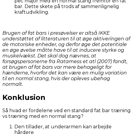
pec major med en normal stang fremfor en fat
bar. Dette skete på trods af sammenlignelig
kraftudvikling.
Brugen af fat bars i presøvelser er altså IKKE
understøttet af litteraturen til at øge aktiveringen af
de motoriske enheder, og derfor øge det potentiale
en øge øvelse måtte have til at inducere styrke og
muskelvækst. Det skal dog nævnes, at
forsøgspersonerne fra Ratamess et atl (2007) fandt,
at brugen af fat bars var mere behageligt for
hænderne, hvorfor det kan være en mulig variation
til en normal stang, hvis der opleves ubehag
normalt.
Konklusion
Så hvad er fordelene ved en standard fat bar træning
vs træning med en normal stang?
Den tillader, at underarmen kan arbejde
hårdere