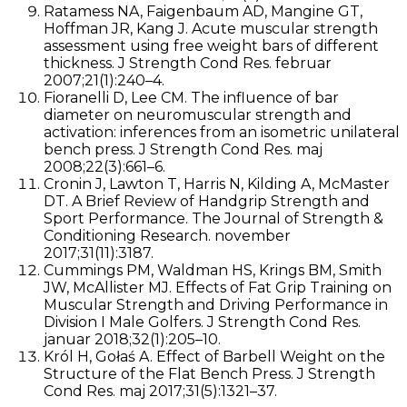
Ratamess NA, Faigenbaum AD, Mangine GT,
Hoffman JR, Kang J. Acute muscular strength
assessment using free weight bars of different
thickness. J Strength Cond Res. februar
2007;21(1):240–4.
Fioranelli D, Lee CM. The influence of bar
diameter on neuromuscular strength and
activation: inferences from an isometric unilateral
bench press. J Strength Cond Res. maj
2008;22(3):661–6.
Cronin J, Lawton T, Harris N, Kilding A, McMaster
DT. A Brief Review of Handgrip Strength and
Sport Performance. The Journal of Strength &
Conditioning Research. november
2017;31(11):3187.
Cummings PM, Waldman HS, Krings BM, Smith
JW, McAllister MJ. Effects of Fat Grip Training on
Muscular Strength and Driving Performance in
Division I Male Golfers. J Strength Cond Res.
januar 2018;32(1):205–10.
Król H, Gołaś A. Effect of Barbell Weight on the
Structure of the Flat Bench Press. J Strength
Cond Res. maj 2017;31(5):1321–37.