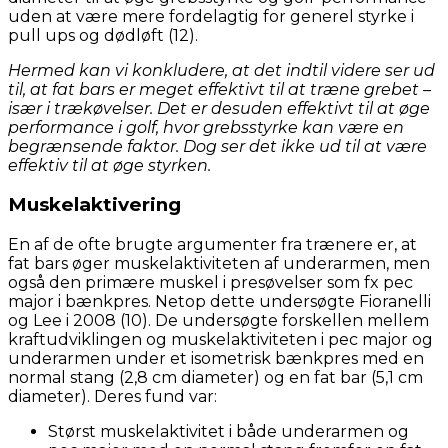
uden at være mere fordelagtig for generel styrke i
pull ups og dødløft (12).
Hermed kan vi konkludere, at det indtil videre ser ud
til, at fat bars er meget effektivt til at træne grebet –
især i trækøvelser. Det er desuden effektivt til at øge
performance i golf, hvor grebsstyrke kan være en
begrænsende faktor. Dog ser det ikke ud til at være
effektiv til at øge styrken.
Muskelaktivering
En af de ofte brugte argumenter fra trænere er, at
fat bars øger muskelaktiviteten af underarmen, men
også den primære muskel i presøvelser som fx pec
major i bænkpres. Netop dette undersøgte Fioranelli
og Lee i 2008 (10). De undersøgte forskellen mellem
kraftudviklingen og muskelaktiviteten i pec major og
underarmen under et isometrisk bænkpres med en
normal stang (2,8 cm diameter) og en fat bar (5,1 cm
diameter). Deres fund var:
Størst muskelaktivitet i både underarmen og