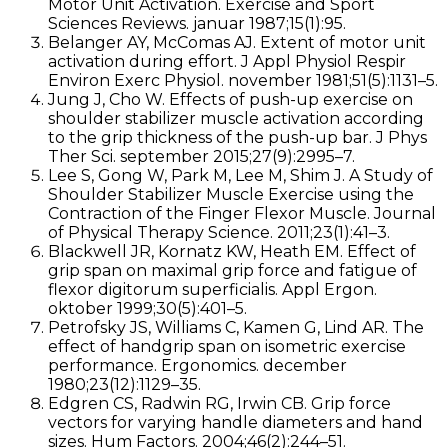
Motor Unit Activation. Exercise and Sport
Sciences Reviews. januar 1987;15(1):95.
Belanger AY, McComas AJ. Extent of motor unit
activation during effort. J Appl Physiol Respir
Environ Exerc Physiol. november 1981;51(5):1131–5.
Jung J, Cho W. Effects of push-up exercise on
shoulder stabilizer muscle activation according
to the grip thickness of the push-up bar. J Phys
Ther Sci. september 2015;27(9):2995–7.
Lee S, Gong W, Park M, Lee M, Shim J. A Study of
Shoulder Stabilizer Muscle Exercise using the
Contraction of the Finger Flexor Muscle. Journal
of Physical Therapy Science. 2011;23(1):41–3.
Blackwell JR, Kornatz KW, Heath EM. Effect of
grip span on maximal grip force and fatigue of
flexor digitorum superficialis. Appl Ergon.
oktober 1999;30(5):401–5.
Petrofsky JS, Williams C, Kamen G, Lind AR. The
effect of handgrip span on isometric exercise
performance. Ergonomics. december
1980;23(12):1129–35.
Edgren CS, Radwin RG, Irwin CB. Grip force
vectors for varying handle diameters and hand
sizes. Hum Factors. 2004;46(2):244–51.