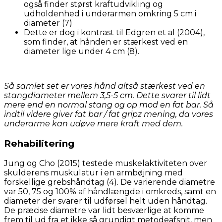
også finder størst kraftudvikling og
udholdenhed i underarmen omkring 5 cm i
diameter (7)
Dette er dog i kontrast til Edgren et al (2004),
som finder, at hånden er stærkest ved en
diameter lige under 4 cm (8).
Så samlet set er vores hånd altså stærkest ved en
stangdiameter mellem 3,5-5 cm. Dette svarer til lidt
mere end en normal stang og op mod en fat bar. Så
indtil videre giver fat bar / fat gripz mening, da vores
underarme kan udøve mere kraft med dem.
Rehabilitering
Jung og Cho (2015) testede muskelaktiviteten over
skulderens muskulatur i en armbøjning med
forskellige grebshåndtag (4). De varierende diametre
var 50, 75 og 100% af håndlængde i omkreds, samt en
diameter der svarer til udførsel helt uden håndtag.
De præcise diametre var lidt besværlige at komme
frem til ud fra et ikke så grundigt metodeafsnit, men