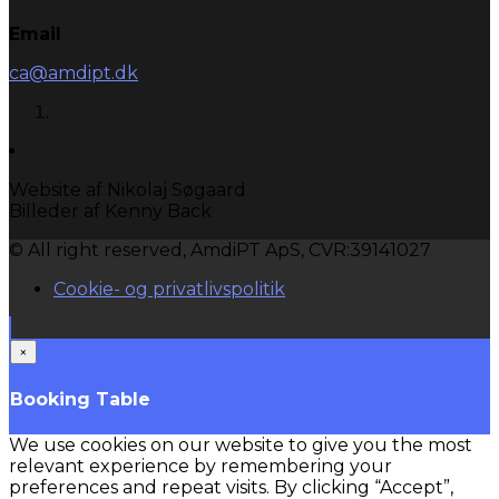
Email
ca@amdipt.dk
Website af Nikolaj Søgaard
Billeder af Kenny Back
© All right reserved, AmdiPT ApS, CVR:39141027
Cookie- og privatlivspolitik
×
Booking Table
We use cookies on our website to give you the most
relevant experience by remembering your
preferences and repeat visits. By clicking “Accept”,