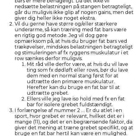
bars er mere behageligt. Da det ikke vil
nedsætte belastningen på stangen betragteligt,
går du muligvis ikke glip af nogen gains, men det
giver dig heller ikke noget ekstra.
Vil du gerne have større og/eller stærkere
underarme, så kan træning med fat bars være
en rigtig god metode. Jeg vil dog gøre
opmærksom på, at hvis du bruger fat bars ved
trækøvelser, mindskes belastningen betragteligt
og stimuleringen af fx ryggens muskulatur i et
row sænkes derfor muligvis.
Mit råd ville derfor være, at hvis du vil lave
ting som fx dødløft eller rows, bør du lave
dem med en normal stang først for at
udtrætte den primære muskulatur.
Herefter kan du bruge en fat bar til at
udtrætte grebet.
Ellers ville jeg lave iso hold med fx en fat
bar for isolere grebet fuldstændigt.
I forlængelse af nummer 2 … Er du atlet i en
sport, hvor grebet er relevant, hvilket det er i
mange (11), og det er en begrænsende faktor, da
giver det mening at træne grebet specifikt, og at
bruge en fat bar hertil kan være en mulighed.