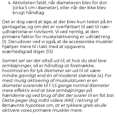
Aktiviteten faldt, når diameteren blev for stor
(cirka 5 cm i diameter), eller når der ikke blev
brugt håndtag.
Det er dog værd at sige, at der blev kun testet på én
gentagelse, og om det er overførbart til sæt til nær-
udtrættelse er tvivlsomt. Vi ved nemlig, at den
primære faktor for muskelaktivering er udtrætning
(1). Derudover ved vi også, at de accessoriske muskler
hjælper mere til i takt med at opgavens
sværhedsgrad stiger (13).
Samlet set ser det altså ud til, at hvis du skal lave
armbøjninger, så er håndtag at foretrække,
hvorimod en for tyk diameter ser ud til at være
mindre gavnligt end én af moderat størrelse (4). For
mest mulig aktivering af muskulaturen er en
diameter svarende til 1-1,5 gange normal diameter
mere effektiv end at lave armbøjninger på
hænderne og ved brug af det der svarer til en fat bar.
Dette peger dog indtil videre IKKE i retning af
førnævnte hypotese om, at et tykkere greb skulle
aktivere vores primære muskler mere.