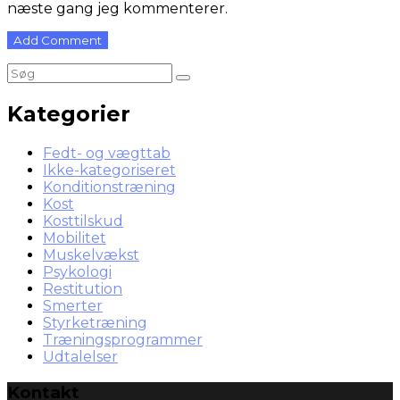
næste gang jeg kommenterer.
Kategorier
Fedt- og vægttab
Ikke-kategoriseret
Konditionstræning
Kost
Kosttilskud
Mobilitet
Muskelvækst
Psykologi
Restitution
Smerter
Styrketræning
Træningsprogrammer
Udtalelser
Kontakt