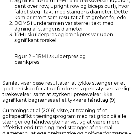
Signifikante fald i 1RM i alle trækøvelser (dødløft,
bent over row, upright row og biceps curl), hvor
faldet steg i takt med stangens diameter. Dette
kom primært som resultat af, at grebet fejlede
DOMS i underarmen var større i takt med
øgning af stangens diameter
1RM i skulderpres og bænkpres var uden
signifikant forskel.
Figur 2 – 1RM i skulderpres og
bænkpres
Samlet viser disse resultater, at tykke stænger er et
godt redskab for at udfordre ens grebsstyrke i særligt
trækøvelser, samt at styrken i presøvelser ikke
signifikant begrænses af et tykkere håndtag (9).
Cummings et al (2018) viste, at træning af et
golfspecifikt træningsprogram med fat gripz på alle
stænger og håndvægte har vist sig at være mere
effektivt end træning med stænger af normal
diameter til at øge grebsstyrke og golf-performance –