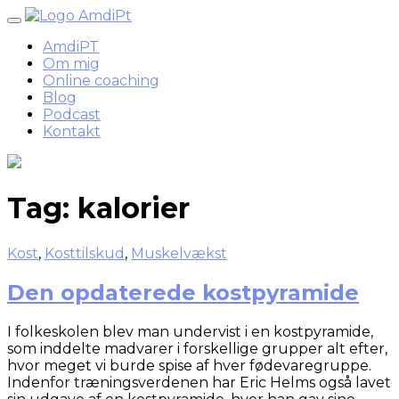
Skip
to
AmdiPT
content
Om mig
Online coaching
Blog
Podcast
Kontakt
Tag:
kalorier
Kost
,
Kosttilskud
,
Muskelvækst
Den opdaterede kostpyramide
I folkeskolen blev man undervist i en kostpyramide,
som inddelte madvarer i forskellige grupper alt efter,
hvor meget vi burde spise af hver fødevaregruppe.
Indenfor træningsverdenen har Eric Helms også lavet