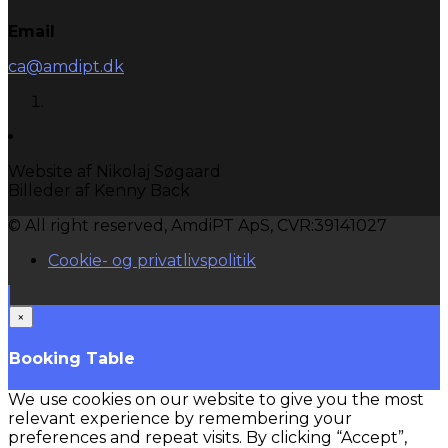
Email
ca@amdipt.dk
Website af Nikolaj Søgaard
Billeder af Kenny Back
© All right reserved, AmdiPT ApS, CVR:39141027
Cookie- og privatlivspolitik
×
Booking Table
We use cookies on our website to give you the most
relevant experience by remembering your
preferences and repeat visits. By clicking “Accept”,