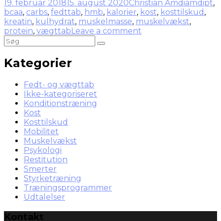
19. februar 2018
15. august 2020
Christian Amdi
amdipt
,
bcaa
,
carbs
,
fedttab
,
hmb
,
kalorier
,
kost
,
kosttilskud
,
kreatin
,
kulhydrat
,
muskelmasse
,
muskelvækst
,
protein
,
vægttab
Leave a comment
Kategorier
Fedt- og vægttab
Ikke-kategoriseret
Konditionstræning
Kost
Kosttilskud
Mobilitet
Muskelvækst
Psykologi
Restitution
Smerter
Styrketræning
Træningsprogrammer
Udtalelser
Kontakt