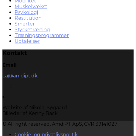
Mobilitet
Muskelvækst
Psykologi
Restitution
Smerter
Styrketræning
Træningsprogrammer
Udtalelser
Kontakt
Email
ca@amdipt.dk
Website af Nikolaj Søgaard
Billeder af Kenny Back
© All right reserved, AmdiPT ApS, CVR:39141027
Cookie- og privatlivspolitik