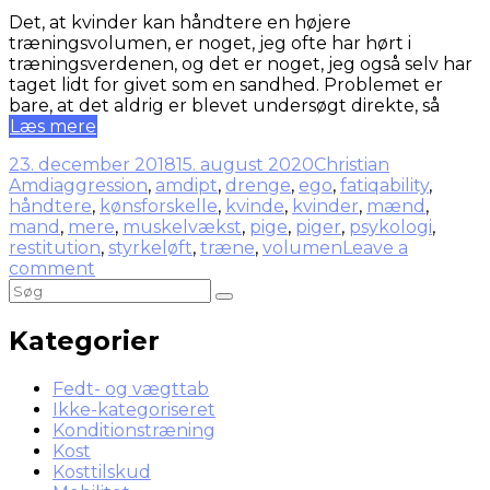
Det, at kvinder kan håndtere en højere
træningsvolumen, er noget, jeg ofte har hørt i
træningsverdenen, og det er noget, jeg også selv har
taget lidt for givet som en sandhed. Problemet er
bare, at det aldrig er blevet undersøgt direkte, så
Læs mere
23. december 2018
15. august 2020
Christian
Amdi
aggression
,
amdipt
,
drenge
,
ego
,
fatiqability
,
håndtere
,
kønsforskelle
,
kvinde
,
kvinder
,
mænd
,
mand
,
mere
,
muskelvækst
,
pige
,
piger
,
psykologi
,
restitution
,
styrkeløft
,
træne
,
volumen
Leave a
comment
Kategorier
Fedt- og vægttab
Ikke-kategoriseret
Konditionstræning
Kost
Kosttilskud