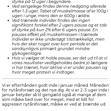
styrke på 12 uger i begyndere.
Ved sengelege findes denne nedgang allerede
efter 1-3 uger. Tabet af muskelmasse af er 100g i
ugen i unge, mens den er 600g i ældre.
Ved trænede individer findes der ingen
signifikant forskel efter 2 ugers pause og et tab
af styrke på kun 2% efter 6 ugers pause. En
pauses effekt på muskelmassen i trænede
individer er ikke undersøgt tilstrækkeligt, men
hvis der sker noget over kort periode er det
sandsynligvis primært grundet mindre
glykogenlagre.
Hvis vi vælger at holde pause, ser det ud til at vi
vores resultater vedligeholdes bedre jo længere
vi har trænet, hvor aktive vi er under pausen og
hvor meget protein vi indtager.
Vi er efterhånden godt inde i januar måned. Måneden
for nytårsforsæt og det nye dig. At vi er 2-3 uger inde i
januar betyder så til gengæld også at mange af dem
som måske bed over for meget, med et lidt for
aggressivt nytårsforsæt, måske er ved at brænde ud.