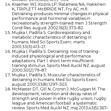
Kraemer WJ, Koziris LP, Ratamess NA, Hakkinen
K, TRIPLETT-McBRIDE NT, Fry AC, m.fl.
Detraining produces minimal changes in physical
performance and hormonal variables in
recreationally strength-trained men. J Strength
Cond Res. august 2002;16(3):373–82.
Mujika I, Padilla S. Cardiorespiratory and
metabolic characteristics of detraining in
humans. Med Sci Sports Exerc. marts
2001;33(3):413–21.
Mujika I, Padilla S. Detraining: loss of training-
induced physiological and performance
adaptations. Part I: short term insufficient
training stimulus. Sports Med Auckl NZ. august
2000;30(2):79–87.
Mujika I, Padilla S. Muscular characteristics of
detraining in humans. Med Sci Sports Exerc.
august 2001;33(8):1297–303.
McMaster DT, Gill N, Cronin J, McGuigan M. The
development, retention and decay rates of
strength and power in elite rugby union, rugby
league and American football: a systematic
review. Sports Med Auckl NZ. maj 2013;43(5):367–