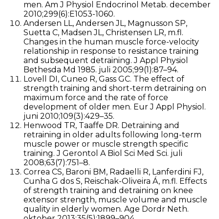
men. Am J Physiol Endocrinol Metab. december
2010;299(6):E1053-1060.
Andersen LL, Andersen JL, Magnusson SP,
Suetta C, Madsen JL, Christensen LR, m.fl.
Changes in the human muscle force-velocity
relationship in response to resistance training
and subsequent detraining. J Appl Physiol
Bethesda Md 1985. juli 2005;99(1):87–94.
Lovell DI, Cuneo R, Gass GC. The effect of
strength training and short-term detraining on
maximum force and the rate of force
development of older men. Eur J Appl Physiol.
juni 2010;109(3):429–35.
Henwood TR, Taaffe DR. Detraining and
retraining in older adults following long-term
muscle power or muscle strength specific
training. J Gerontol A Biol Sci Med Sci. juli
2008;63(7):751–8.
Correa CS, Baroni BM, Radaelli R, Lanferdini FJ,
Cunha G dos S, Reischak-Oliveira Á, m.fl. Effects
of strength training and detraining on knee
extensor strength, muscle volume and muscle
quality in elderly women. Age Dordr Neth.
oktober 2013;35(5):1899–904.