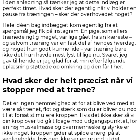
I den anledning så tænker jeg at dette indlæg er
perfekt timet. Hvad sker der egentlig når vi holder en
pause fra træningen – sker der overhovedet noget?
Hele idéen bag indlægget kom egentlig fra et
spørgsmål jeg fik på instagram. En pige, som ellers
trænede rigtig meget, var lige gået fra sin kæreste –
og selvom træning var en fast del af hendes hverdag,
og noget hun godt kunne lide – var træning bare
ikke det hun havde mest lyst til lige nu. Svaret jeg
gav til hende er jeg glad for at min efterfølgende
oplæsning støttede op omkring og den får I her.
Hvad sker der helt præcist når vi
stopper med at træne?
Det er ingen hemmelighed at for at blive ved med at
være så trænet, flot og stærk som du er bliver du nød
til at forsat stimulere kroppen. Hvis det ikke sker så vil
din krop over tid gå tilbage mod udgangspunktet, for
en høj muskelmasse og overmenneskelig styrke er
ikke noget kroppen gider at spilde energi på at
vedligeholde, hvis den ikke ser en grund til det.