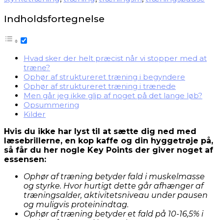
Indholdsfortegnelse
Hvad sker der helt præcist når vi stopper med at
træne?
Ophør af struktureret træning i begyndere
Ophør af struktureret træning i trænede
Men går jeg ikke glip af noget på det lange løb?
Opsummering
Kilder
Hvis du ikke har lyst til at sætte dig ned med
læsebrillerne, en kop kaffe og din hyggetrøje på,
så får du her nogle Key Points der giver noget af
essensen:
Ophør af træning betyder fald i muskelmasse
og styrke. Hvor hurtigt dette går afhænger af
træningsalder, aktivitetsniveau under pausen
og muligvis proteinindtag.
Ophør af træning betyder et fald på 10-16,5% i