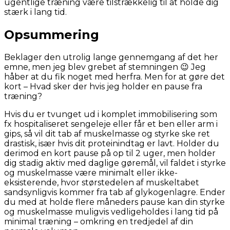
ugentlige træning være tilstrækkelig til at holde dig
stærk i lang tid.
Opsummering
Beklager den utrolig lange gennemgang af det her
emne, men jeg blev grebet af stemningen 😉 Jeg
håber at du fik noget med herfra. Men for at gøre det
kort – Hvad sker der hvis jeg holder en pause fra
træning?
Hvis du er tvunget ud i komplet immobilisering som
fx hospitaliseret sengeleje eller får et ben eller arm i
gips, så vil dit tab af muskelmasse og styrke ske ret
drastisk, især hvis dit proteinindtag er lavt. Holder du
derimod en kort pause på op til 2 uger, men holder
dig stadig aktiv med daglige gøremål, vil faldet i styrke
og muskelmasse være minimalt eller ikke-
eksisterende, hvor størstedelen af muskeltabet
sandsynligvis kommer fra tab af glykogenlagre. Ender
du med at holde flere måneders pause kan din styrke
og muskelmasse muligvis vedligeholdes i lang tid på
minimal træning – omkring en tredjedel af din