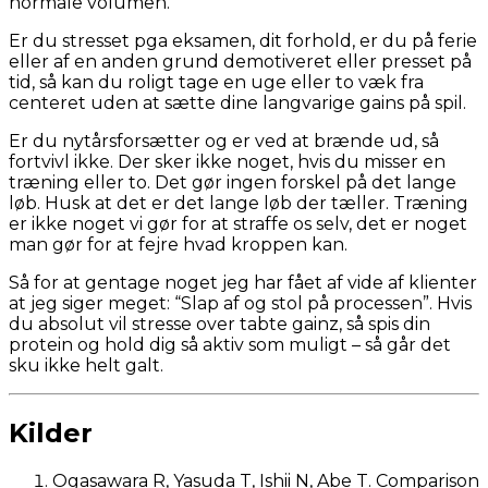
normale volumen.
Er du stresset pga eksamen, dit forhold, er du på ferie
eller af en anden grund demotiveret eller presset på
tid, så kan du roligt tage en uge eller to væk fra
centeret uden at sætte dine langvarige gains på spil.
Er du nytårsforsætter og er ved at brænde ud, så
fortvivl ikke. Der sker ikke noget, hvis du misser en
træning eller to. Det gør ingen forskel på det lange
løb. Husk at det er det lange løb der tæller. Træning
er ikke noget vi gør for at straffe os selv, det er noget
man gør for at fejre hvad kroppen kan.
Så for at gentage noget jeg har fået af vide af klienter
at jeg siger meget: “Slap af og stol på processen”. Hvis
du absolut vil stresse over tabte gainz, så spis din
protein og hold dig så aktiv som muligt – så går det
sku ikke helt galt.
Kilder
Ogasawara R, Yasuda T, Ishii N, Abe T. Comparison