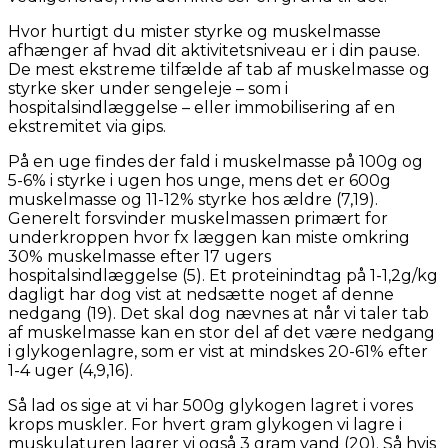
Hvor hurtigt du mister styrke og muskelmasse
afhænger af hvad dit aktivitetsniveau er i din pause.
De mest ekstreme tilfælde af tab af muskelmasse og
styrke sker under sengeleje – som i
hospitalsindlæggelse – eller immobilisering af en
ekstremitet via gips.
På en uge findes der fald i muskelmasse på 100g og
5-6% i styrke i ugen hos unge, mens det er 600g
muskelmasse og 11-12% styrke hos ældre (7,19).
Generelt forsvinder muskelmassen primært for
underkroppen hvor fx læggen kan miste omkring
30% muskelmasse efter 17 ugers
hospitalsindlæggelse (5). Et proteinindtag på 1-1,2g/kg
dagligt har dog vist at nedsætte noget af denne
nedgang (19). Det skal dog nævnes at når vi taler tab
af muskelmasse kan en stor del af det være nedgang
i glykogenlagre, som er vist at mindskes 20-61% efter
1-4 uger (4,9,16).
Så lad os sige at vi har 500g glykogen lagret i vores
krops muskler. For hvert gram glykogen vi lagre i
muskulaturen lagrer vi også 3 gram vand (20). Så hvis