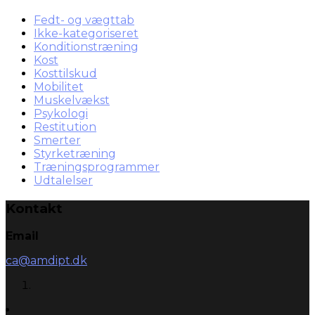
Fedt- og vægttab
Ikke-kategoriseret
Konditionstræning
Kost
Kosttilskud
Mobilitet
Muskelvækst
Psykologi
Restitution
Smerter
Styrketræning
Træningsprogrammer
Udtalelser
Kontakt
Email
ca@amdipt.dk