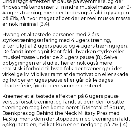
undersøgt effekten af pause på svømmere, og der
findes små tendenser til mindre muskelmasse efter 3-
4 ugers træning, men der findes også fald i glykogen
på 61%, så hvor meget af det der er reel muskelmasse,
er nok minimal (3,4).
Hwang et al testede personer med 2 års
styrketræningserfaring med 4 ugers træning,
efterfulgt af 2 ugers pause og 4 ugers træning igen.
De fandt intet signifikant fald i hverken styrke eller
muskelmasse under de 2 ugers pause (8). Selve
opbygningen er studiet her er nok også mere
realistisk i forhold til hvad folk der træner gør i det
virkelige liv. Vi bliver ramt af demotivation eller skade
og holder en uges pause eller går på 14 dages
charterferie, før de igen rammer centeret.
Kraemer et al testede effekten på 6 ugers pause
versus forsat træning, og fandt at dem der forsatte
træningen steg i en kombineret 1RM total af Squat,
Bænkpres og Behind the Neck Military Pres med
14,3kg, mens dem der stoppede med træningen faldt
5,4kg i totalen, hvilket kun er en nedgang på 2% (14).