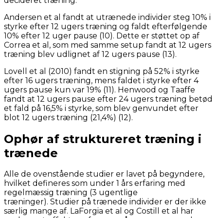
decideret træning.
Andersen et al fandt at utrænede individer steg 10% i
styrke efter 12 ugers træning og faldt efterfølgende
10% efter 12 uger pause (10). Dette er støttet op af
Correa et al, som med samme setup fandt at 12 ugers
træning blev udlignet af 12 ugers pause (13).
Lovell et al (2010) fandt en stigning på 52% i styrke
efter 16 ugers træning, mens faldet i styrke efter 4
ugers pause kun var 19% (11). Henwood og Taaffe
fandt at 12 ugers pause efter 24 ugers træning betød
et fald på 16,5% i styrke, som blev genvundet efter
blot 12 ugers træning (21,4%) (12).
Ophør af struktureret træning i
trænede
Alle de ovenstående studier er lavet på begyndere,
hvilket defineres som under 1 års erfaring med
regelmæssig træning (3 ugentlige
træninger). Studier på trænede individer er der ikke
særlig mange af. LaForgia et al og Costill et al har