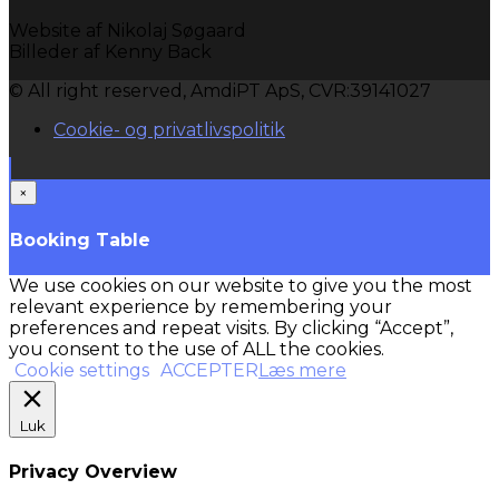
Website af Nikolaj Søgaard
Billeder af Kenny Back
© All right reserved, AmdiPT ApS, CVR:39141027
Cookie- og privatlivspolitik
×
Booking Table
We use cookies on our website to give you the most
relevant experience by remembering your
preferences and repeat visits. By clicking “Accept”,
you consent to the use of ALL the cookies.
Cookie settings
ACCEPTER
Læs mere
Luk
Privacy Overview