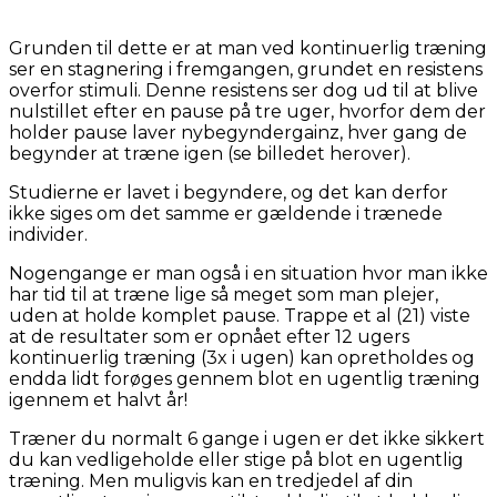
Grunden til dette er at man ved kontinuerlig træning
ser en stagnering i fremgangen, grundet en resistens
overfor stimuli. Denne resistens ser dog ud til at blive
nulstillet efter en pause på tre uger, hvorfor dem der
holder pause laver nybegyndergainz, hver gang de
begynder at træne igen (se billedet herover).
Studierne er lavet i begyndere, og det kan derfor
ikke siges om det samme er gældende i trænede
individer.
Nogengange er man også i en situation hvor man ikke
har tid til at træne lige så meget som man plejer,
uden at holde komplet pause. Trappe et al (21) viste
at de resultater som er opnået efter 12 ugers
kontinuerlig træning (3x i ugen) kan opretholdes og
endda lidt forøges gennem blot en ugentlig træning
igennem et halvt år!
Træner du normalt 6 gange i ugen er det ikke sikkert
du kan vedligeholde eller stige på blot en ugentlig
træning. Men muligvis kan en tredjedel af din