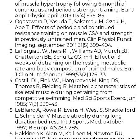
of muscle hypertrophy following 6-month of
continuous and periodic strength training. Eur J
Appl Physiol. april 2013;113(4):975–85.
Ogasawara R, Yasuda T, Sakamaki M, Ozaki H,
Abe T. Effects of periodic and continued
resistance training on muscle CSA and strength
in previously untrained men. Clin Physiol Funct
Imaging. september 2011;31(5):399–404.
LaForgia J, Withers RT, Williams AD, Murch BJ,
Chatterton BE, Schultz CG, m.fl. Effect of 3
weeks of detraining on the resting metabolic
rate and body composition of trained males. Eur
J Clin Nutr. februar 1999;53(2):126–33.
Costill DL, Fink WJ, Hargreaves M, King DS,
Thomas R, Fielding R. Metabolic characteristics of
skeletal muscle during detraining from
competitive swimming. Med Sci Sports Exerc. juni
1985;17(3):339–43.
LeBlanc A, Rowe R, Evans H, West S, Shackelford
L, Schneider V. Muscle atrophy during long
duration bed rest. Int J Sports Med. oktober
1997;18 Suppl 4:S283-285.
Häkkinen K, Alen M, Kallinen M, Newton RU,