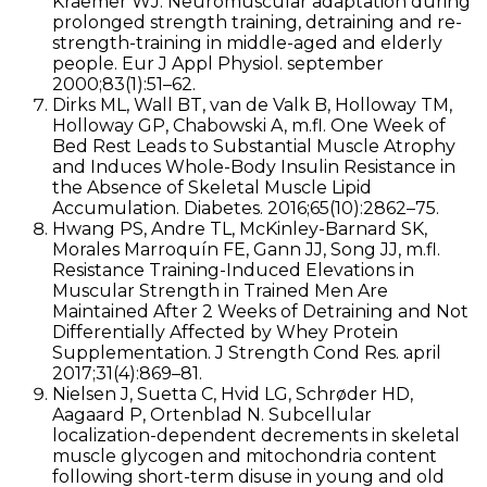
Kraemer WJ. Neuromuscular adaptation during
prolonged strength training, detraining and re-
strength-training in middle-aged and elderly
people. Eur J Appl Physiol. september
2000;83(1):51–62.
Dirks ML, Wall BT, van de Valk B, Holloway TM,
Holloway GP, Chabowski A, m.fl. One Week of
Bed Rest Leads to Substantial Muscle Atrophy
and Induces Whole-Body Insulin Resistance in
the Absence of Skeletal Muscle Lipid
Accumulation. Diabetes. 2016;65(10):2862–75.
Hwang PS, Andre TL, McKinley-Barnard SK,
Morales Marroquín FE, Gann JJ, Song JJ, m.fl.
Resistance Training-Induced Elevations in
Muscular Strength in Trained Men Are
Maintained After 2 Weeks of Detraining and Not
Differentially Affected by Whey Protein
Supplementation. J Strength Cond Res. april
2017;31(4):869–81.
Nielsen J, Suetta C, Hvid LG, Schrøder HD,
Aagaard P, Ortenblad N. Subcellular
localization-dependent decrements in skeletal
muscle glycogen and mitochondria content
following short-term disuse in young and old