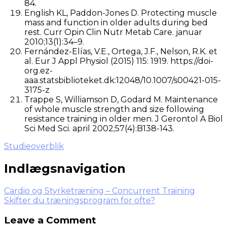
84.
English KL, Paddon-Jones D. Protecting muscle
mass and function in older adults during bed
rest. Curr Opin Clin Nutr Metab Care. januar
2010;13(1):34–9.
Fernández-Elías, V.E., Ortega, J.F., Nelson, R.K. et
al. Eur J Appl Physiol (2015) 115: 1919. https://doi-
org.ez-
aaa.statsbiblioteket.dk:12048/10.1007/s00421-015-
3175-z
Trappe S, Williamson D, Godard M. Maintenance
of whole muscle strength and size following
resistance training in older men. J Gerontol A Biol
Sci Med Sci. april 2002;57(4):B138-143.
Studieoverblik
Indlægsnavigation
Cardio og Styrketræning – Concurrent Training
Skifter du træningsprogram for ofte?
Leave a Comment