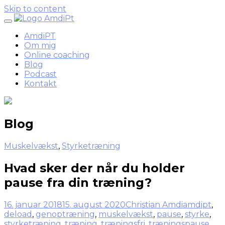
Skip to content
AmdiPT
Om mig
Online coaching
Blog
Podcast
Kontakt
Blog
Muskelvækst
,
Styrketræning
Hvad sker der når du holder
pause fra din træning?
16. januar 2018
15. august 2020
Christian Amdi
amdipt
,
deload
,
genoptræning
,
muskelvækst
,
pause
,
styrke
,
styrketræning
,
træning
,
træningsfri
,
træningspause