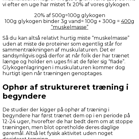
vi efter en uge har mistet fx 20% af vores glykogen.
20% af 500g=100g glykogen
100g glykogen binder 3g vand= 100g + 300g =
400g
“muskelmasse”
Så du kan altså relativt hurtig miste “muskelmasse”
uden at miste de proteiner som egentlig står for
sammentrækningen af muskulaturen. Det er
sandsynligvis også derfor at når folk der har trænet
længe og holder en uges fri at de føler sig “flade”.
Glykogenlagringen i muskulaturen kommer dog
hurtigt igen når træningen genoptages.
Ophør af struktureret træning i
begyndere
De studier der kigger på ophør af træning i
begyndere har først trænet dem op i en periode på
12-24 uger, hvorefter de har bedt dem om at stoppe
træningen, men blot opretholde deres daglige
gøremål. Altså let fysisk aktivitet uden noget