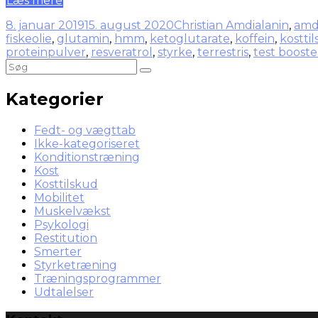
Læs mere
8. januar 2019
15. august 2020
Christian Amdi
alanin
,
amd
fiskeolie
,
glutamin
,
hmm
,
ketoglutarate
,
koffein
,
kostti
proteinpulver
,
resveratrol
,
styrke
,
terrestris
,
test booste
Kategorier
Fedt- og vægttab
Ikke-kategoriseret
Konditionstræning
Kost
Kosttilskud
Mobilitet
Muskelvækst
Psykologi
Restitution
Smerter
Styrketræning
Træningsprogrammer
Udtalelser