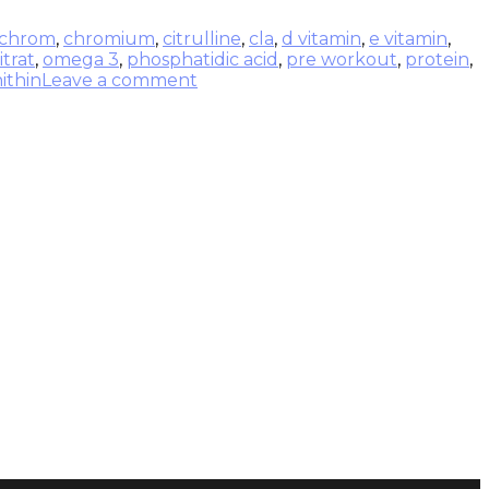
chrom
,
chromium
,
citrulline
,
cla
,
d vitamin
,
e vitamin
,
itrat
,
omega 3
,
phosphatidic acid
,
pre workout
,
protein
,
ithin
Leave a comment