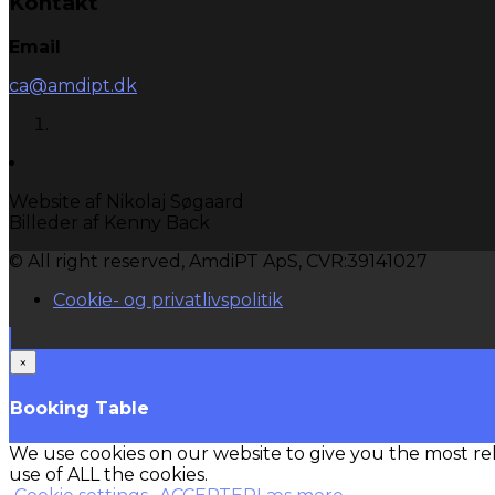
Kontakt
Email
ca@amdipt.dk
Website af Nikolaj Søgaard
Billeder af Kenny Back
© All right reserved, AmdiPT ApS, CVR:39141027
Cookie- og privatlivspolitik
×
Booking Table
We use cookies on our website to give you the most re
use of ALL the cookies.