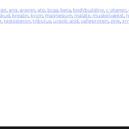
ipt
,
ang
,
arginin
,
atp
,
bcaa
,
beta
,
bodybuilding
,
c vitamin
,
lskud
,
kreatin
,
krom
,
magnesium
,
malate
,
muskelvækst
,
n
r
,
testosteron
,
tribulus
,
ursolic acid
,
valleprotein
,
zink
,
zrn