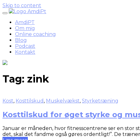
Skip to content
AmdiPT
Om mig
Online coaching
Blog
Podcast
Kontakt
Tag:
zink
Kost
,
Kosttilskud
,
Muskelvækst
,
Styrketræning
Kosttilskud for øget styrke og m
Januar er måneden, hvor fitnesscentrene ser en stor s
det, skal det fandme også gøres ordentligt!”. De træne