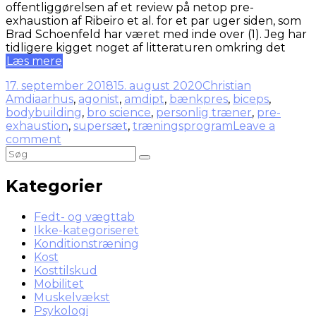
offentliggørelsen af et review på netop pre-
exhaustion af Ribeiro et al. for et par uger siden, som
Brad Schoenfeld har været med inde over (1). Jeg har
tidligere kigget noget af litteraturen omkring det
Læs mere
17. september 2018
15. august 2020
Christian
Amdi
aarhus
,
agonist
,
amdipt
,
bænkpres
,
biceps
,
bodybuilding
,
bro science
,
personlig træner
,
pre-
exhaustion
,
supersæt
,
træningsprogram
Leave a
comment
Kategorier
Fedt- og vægttab
Ikke-kategoriseret
Konditionstræning
Kost
Kosttilskud
Mobilitet
Muskelvækst
Psykologi