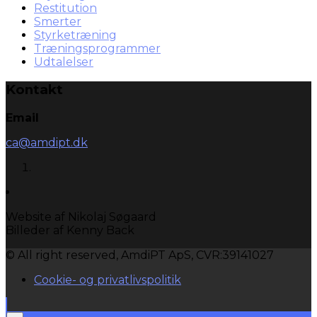
Restitution
Smerter
Styrketræning
Træningsprogrammer
Udtalelser
Kontakt
Email
ca@amdipt.dk
Website af Nikolaj Søgaard
Billeder af Kenny Back
© All right reserved, AmdiPT ApS, CVR:39141027
Cookie- og privatlivspolitik