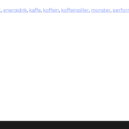
t
,
energidrik
,
kaffe
,
koffein
,
koffeinpiller
,
monster
,
perfo