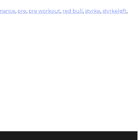
rmance
,
pre
,
pre workout
,
red bull
,
styrke
,
styrkeløft
,