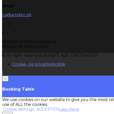
Email
ca@amdipt.dk
Website af Nikolaj Søgaard
Billeder af Kenny Back
© All right reserved, AmdiPT ApS, CVR:39141027
Cookie- og privatlivspolitik
×
Booking Table
We use cookies on our website to give you the most re
use of ALL the cookies.
Cookie settings
ACCEPTER
Læs mere