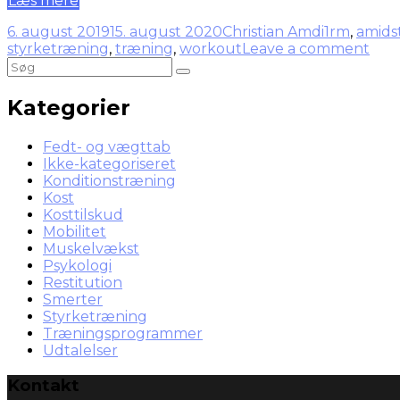
Læs mere
6. august 2019
15. august 2020
Christian Amdi
1rm
,
amids
styrketræning
,
træning
,
workout
Leave a comment
Kategorier
Fedt- og vægttab
Ikke-kategoriseret
Konditionstræning
Kost
Kosttilskud
Mobilitet
Muskelvækst
Psykologi
Restitution
Smerter
Styrketræning
Træningsprogrammer
Udtalelser
Kontakt