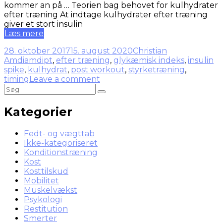
kommer an på … Teorien bag behovet for kulhydrater
efter træning At indtage kulhydrater efter træning
giver et stort insulin
Læs mere
28. oktober 2017
15. august 2020
Christian
Amdi
amdipt
,
efter træning
,
glykæmisk indeks
,
insulin
spike
,
kulhydrat
,
post workout
,
styrketræning
,
timing
Leave a comment
Kategorier
Fedt- og vægttab
Ikke-kategoriseret
Konditionstræning
Kost
Kosttilskud
Mobilitet
Muskelvækst
Psykologi
Restitution
Smerter