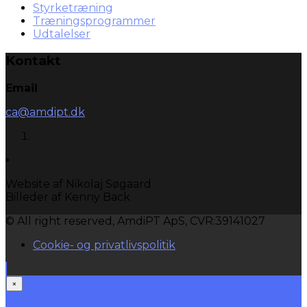
Styrketræning
Træningsprogrammer
Udtalelser
Kontakt
Email
ca@amdipt.dk
Website af Nikolaj Søgaard
Billeder af Kenny Back
© All right reserved, AmdiPT ApS, CVR:39141027
Cookie- og privatlivspolitik
×