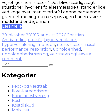
vejret igennem næsen”. Det bliver særligt sagt i
situationer, hvor ens følelsesmæssige tilstand er lige
ved koge over, men hvorfor? I denne henseende
giver det mening, da næsepassagen har en større
modstand end igennem
Læs mere
29. oktober 2019
15. august 2020
Christian
Amdi
amdipt
,
crossfit
,
hyperventilation
,
hyperventilering
,
munden
,
næse
,
næsen
,
nasal
,
performance
,
respiration
,
udholdenhed
,
udholdenhedstræning
,
vejrtrækning
Leave a
comment
Kategorier
Fedt- og vægttab
Ikke-kategoriseret
Konditionstræning
Kost
Kosttilskud
Mobilitet