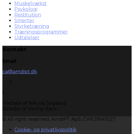
Muskelvækst
Psykologi
Restitution
Smerter
Styrketræning
Træningsprogrammer
Udtalelser
Kontakt
Email
ca@amdipt.dk
Website af Nikolaj Søgaard
Billeder af Kenny Back
© All right reserved, AmdiPT ApS, CVR:39141027
Cookie- og privatlivspolitik