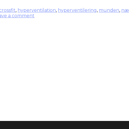
crossfit
,
hyperventilation
,
hyperventilering
,
munden
,
næ
ave a comment