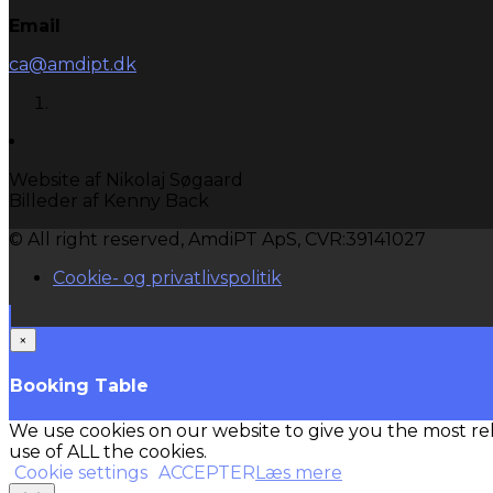
Email
ca@amdipt.dk
Website af Nikolaj Søgaard
Billeder af Kenny Back
© All right reserved, AmdiPT ApS, CVR:39141027
Cookie- og privatlivspolitik
×
Booking Table
We use cookies on our website to give you the most re
use of ALL the cookies.
Cookie settings
ACCEPTER
Læs mere