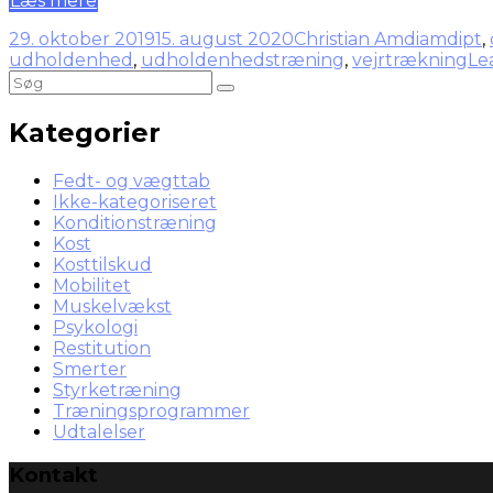
Læs mere
29. oktober 2019
15. august 2020
Christian Amdi
amdipt
,
udholdenhed
,
udholdenhedstræning
,
vejrtrækning
Le
Kategorier
Fedt- og vægttab
Ikke-kategoriseret
Konditionstræning
Kost
Kosttilskud
Mobilitet
Muskelvækst
Psykologi
Restitution
Smerter
Styrketræning
Træningsprogrammer
Udtalelser
Kontakt