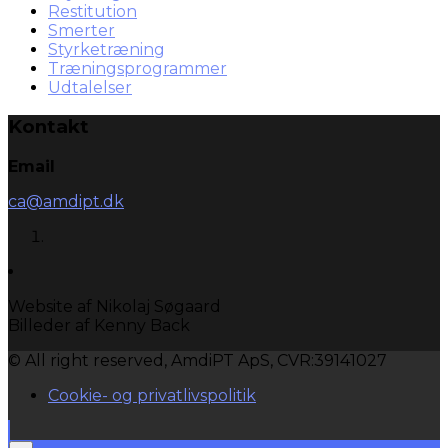
Restitution
Smerter
Styrketræning
Træningsprogrammer
Udtalelser
Kontakt
Email
ca@amdipt.dk
Website af Nikolaj Søgaard
Billeder af Kenny Back
© All right reserved, AmdiPT ApS, CVR:39141027
Cookie- og privatlivspolitik