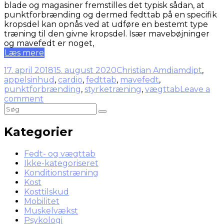
blade og magasiner fremstilles det typisk sådan, at
punktforbrænding og dermed fedttab på en specifik
kropsdel kan opnås ved at udføre en bestemt type
træning til den givne kropsdel. Især mavebøjninger
og mavefedt er noget,
Læs mere
17. april 2018
15. august 2020
Christian Amdi
amdipt
,
appelsinhud
,
cardio
,
fedttab
,
mavefedt
,
punktforbrænding
,
styrketræning
,
vægttab
Leave a
comment
Kategorier
Fedt- og vægttab
Ikke-kategoriseret
Konditionstræning
Kost
Kosttilskud
Mobilitet
Muskelvækst
Psykologi