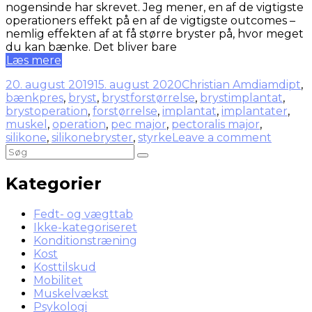
nogensinde har skrevet. Jeg mener, en af de vigtigste
operationers effekt på en af de vigtigste outcomes –
nemlig effekten af at få større bryster på, hvor meget
du kan bænke. Det bliver bare
Læs mere
20. august 2019
15. august 2020
Christian Amdi
amdipt
,
bænkpres
,
bryst
,
brystforstørrelse
,
brystimplantat
,
brystoperation
,
forstørrelse
,
implantat
,
implantater
,
muskel
,
operation
,
pec major
,
pectoralis major
,
silikone
,
silikonebryster
,
styrke
Leave a comment
Kategorier
Fedt- og vægttab
Ikke-kategoriseret
Konditionstræning
Kost
Kosttilskud
Mobilitet
Muskelvækst
Psykologi