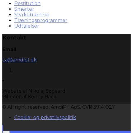
Restitution
Smerter
Styrketræning
Træningsprogrammer
Udtalelser
Kontakt
Email
ca@amdipt.dk
Website af Nikolaj Søgaard
Billeder af Kenny Back
© All right reserved, AmdiPT ApS, CVR:39141027
Cookie- og privatlivspolitik