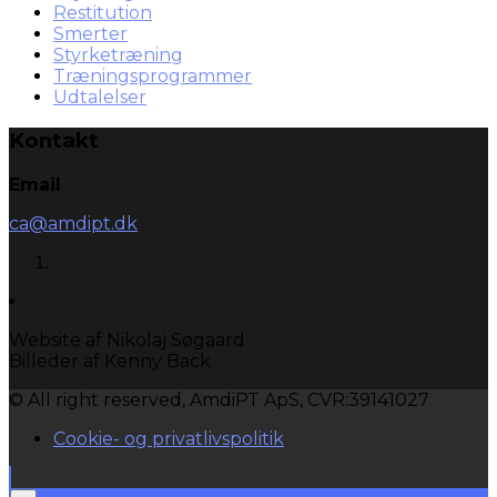
Restitution
Smerter
Styrketræning
Træningsprogrammer
Udtalelser
Kontakt
Email
ca@amdipt.dk
Website af Nikolaj Søgaard
Billeder af Kenny Back
© All right reserved, AmdiPT ApS, CVR:39141027
Cookie- og privatlivspolitik