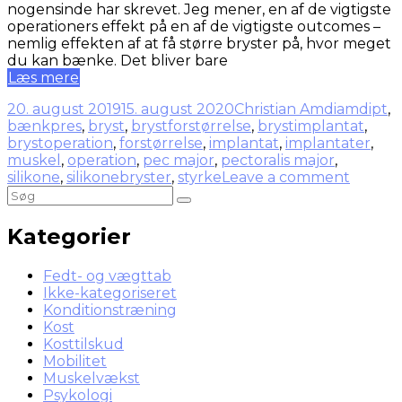
nogensinde har skrevet. Jeg mener, en af de vigtigste
operationers effekt på en af de vigtigste outcomes –
nemlig effekten af at få større bryster på, hvor meget
du kan bænke. Det bliver bare
Læs mere
20. august 2019
15. august 2020
Christian Amdi
amdipt
,
bænkpres
,
bryst
,
brystforstørrelse
,
brystimplantat
,
brystoperation
,
forstørrelse
,
implantat
,
implantater
,
muskel
,
operation
,
pec major
,
pectoralis major
,
silikone
,
silikonebryster
,
styrke
Leave a comment
Kategorier
Fedt- og vægttab
Ikke-kategoriseret
Konditionstræning
Kost
Kosttilskud
Mobilitet
Muskelvækst
Psykologi