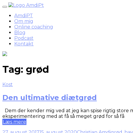
Skip
to
AmdiPT
content
Om mig
Online coaching
Blog
Podcast
Kontakt
Tag:
grød
Kost
Den ultimative diætgrød
Dem der kender mig ved at jeg kan spise rigtig store m
eksperimentering med at få så meget grød for så få
Læs mere
27. august 2017
15. august 2020
Christian Amdi
grød
,
hav