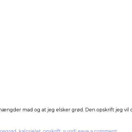
ængder mad og at jeg elsker grød. Den opskrift jeg vil 
regrød
,
kalorielet
,
opskrift
,
sund
Leave a comment