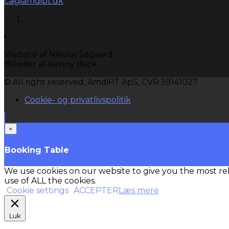
ca@amdipt.dk
Website af Nikolaj Søgaard
Billeder af Kenny Back
© All right reserved, AmdiPT ApS, CVR:39141027
Cookie- og privatlivspolitik
×
Booking Table
We use cookies on our website to give you the most re
use of ALL the cookies.
Cookie settings
ACCEPTER
Læs mere
Luk