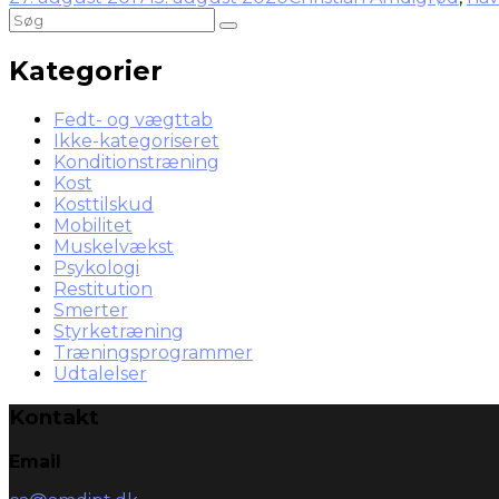
Kategorier
Fedt- og vægttab
Ikke-kategoriseret
Konditionstræning
Kost
Kosttilskud
Mobilitet
Muskelvækst
Psykologi
Restitution
Smerter
Styrketræning
Træningsprogrammer
Udtalelser
Kontakt
Email