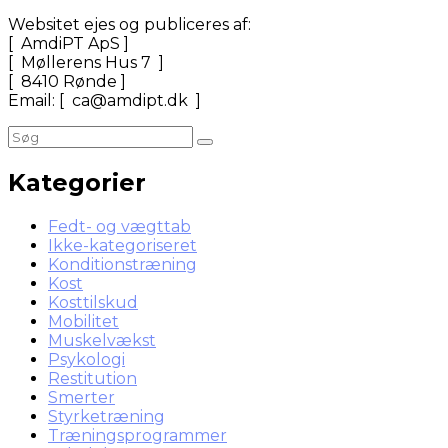
Websitet ejes og publiceres af:
[ AmdiPT ApS ]
[ Møllerens Hus 7 ]
[ 8410 Rønde ]
Email: [ ca@amdipt.dk ]
Kategorier
Fedt- og vægttab
Ikke-kategoriseret
Konditionstræning
Kost
Kosttilskud
Mobilitet
Muskelvækst
Psykologi
Restitution
Smerter
Styrketræning
Træningsprogrammer