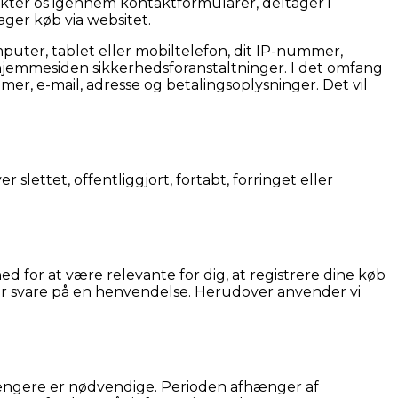
takter os igennem kontaktformularer, deltager i
ager køb via websitet.
puter, tablet eller mobiltelefon, dit IP-nummer,
g hjemmesiden sikkerhedsforanstaltninger. I det omfang
er, e-mail, adresse og betalingsoplysninger. Det vil
 slettet, offentliggjort, fortabt, forringet eller
ed for at være relevante for dig, at registrere dine køb
ler svare på en henvendelse. Herudover anvender vi
e længere er nødvendige. Perioden afhænger af