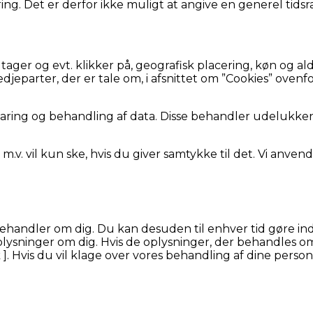
g. Det er derfor ikke muligt at angive en generel tidsr
ger og evt. klikker på, geografisk placering, køn og alde
djeparter, der er tale om, i afsnittet om ”Cookies” oven
varing og behandling af data. Disse behandler udelukk
.v. vil kun ske, hvis du giver samtykke til det. Vi anven
vi behandler om dig. Du kan desuden til enhver tid gøre 
lysninger om dig. Hvis de oplysninger, der behandles om di
 ]. Hvis du vil klage over vores behandling af dine pers