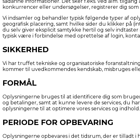
sådanne informationer. Det sker f.eks. ved alm. tilgang
konkurrencer eller undersøgelser, registrerer dig som b
Vi indsamler og behandler typisk følgende typer af opl
geografisk placering, samt hvilke sider du klikker på (
du selv giver eksplicit samtykke hertil og selv indtas
typisk være i forbindelse med oprettelse af login, kont
SIKKERHED
Vi har truffet tekniske og organisatoriske foranstaltning
kommer til uvedkommendes kendskab, misbruges eller i
FORMÅL
Oplysningerne bruges til at identificere dig som bruger
og betalinger, samt at kunne levere de services, du ha
oplysningerne til at optimere vores services og indhold.
PERIODE FOR OPBEVARING
Oplysningerne opbevares i det tidsrum, der er tilladt i