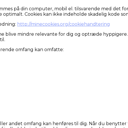
emmes på din computer, mobil el. tilsvarende med det fo
re optimalt. Cookies kan ikke indeholde skadelig kode som 
ledning:
http://minecookies.org/cookiehandtering
nne blive mindre relevante for dig og optræde hyppigere
il.
rierende omfang kan omfatte:
t eller andet omfang kan henføres til dig. Når du benytt