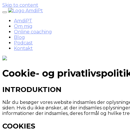
Skip to content
AmdiPT
Om mig
Online coaching
Blog
Podcast
Kontakt
Cookie- og privatlivspoliti
INTRODUKTION
Når du besøger vores website indsamles der oplysninger 
siden. Hvis du ikke ønsker, at der indsamles oplysninger
informationer der indsamles, deres formål og hvilke tre
COOKIES