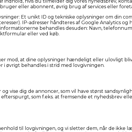
 af indhold, hvis du tilmelder dig vores nyhedsbrev, kon
ruger eller abonnent, øvrig brug af services eller foret
ysninger: Et unikt ID og tekniske oplysninger om din com
interesser). IP-adresser håndteres af Google Analytics o
ter informationerne behandles desuden: Navn, telefonnumm
aktformular eller ved køb.
er mod, at dine oplysninger hændeligt eller ulovligt bliver
 øvrigt behandles i strid med lovgivningen.
 og vise dig de annoncer, som vil have størst sandsynligh
r efterspurgt, som f.eks. at fremsende et nyhedsbrev el
 henhold til lovgivningen, og vi sletter dem, når de ikk