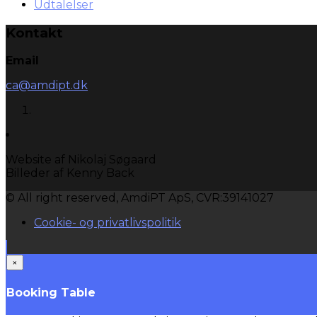
Udtalelser
Kontakt
Email
ca@amdipt.dk
Website af Nikolaj Søgaard
Billeder af Kenny Back
© All right reserved, AmdiPT ApS, CVR:39141027
Cookie- og privatlivspolitik
×
Booking Table